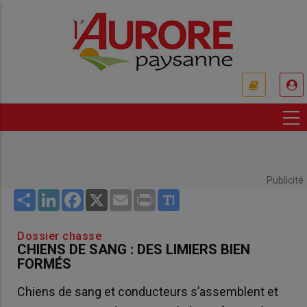
Aller
au
contenu
principal
USER
ACCOUNT
MENU
Publicité
Share
LinkedIn
Facebook
X
Email
Print
Dossier chasse
CHIENS DE SANG : DES LIMIERS BIEN
FORMÉS
Chiens de sang et conducteurs s’assemblent et