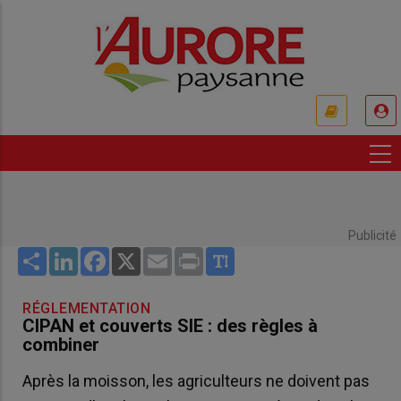
Aller
au
contenu
principal
USER
ACCOUNT
MENU
Publicité
Share
LinkedIn
Facebook
X
Email
Print
RÉGLEMENTATION
CIPAN et couverts SIE : des règles à
combiner
Après la moisson, les agriculteurs ne doivent pas