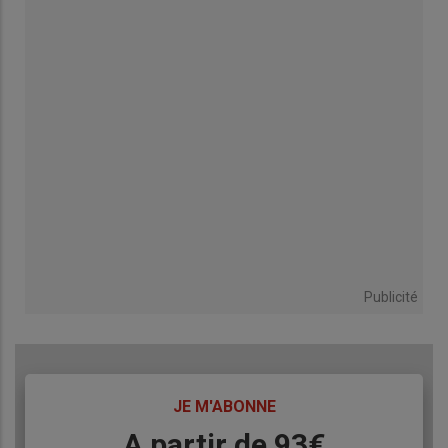
Publicité
TITRE
JE M'ABONNE
Body
A partir de 93€