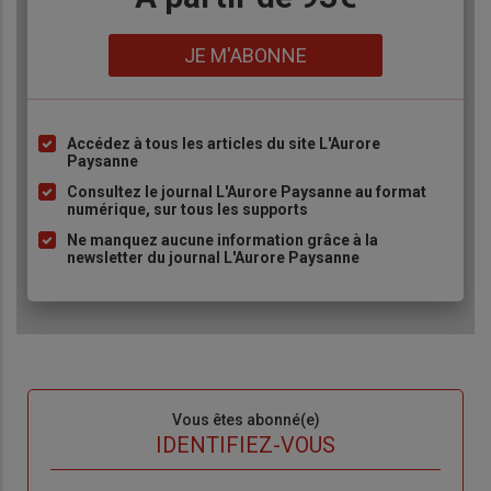
Lien
JE M'ABONNE
Accédez à tous les articles du site L'Aurore
Liste
Paysanne
à
Consultez le journal L'Aurore Paysanne au format
puce
numérique, sur tous les supports
Ne manquez aucune information grâce à la
newsletter du journal L'Aurore Paysanne
Sous-
Vous êtes abonné(e)
titre
TITRE
IDENTIFIEZ-VOUS