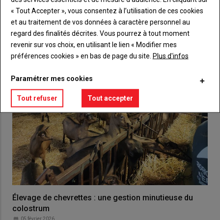
« Tout Accepter », vous consentez à l’utilisation de ces cookies
VOUS AIMEREZ AUSSI
et au traitement de vos données à caractère personnel au
regard des finalités décrites. Vous pourrez à tout moment
revenir sur vos choix, en utilisant le lien « Modifier mes
préférences cookies » en bas de page du site.
Plus d'infos
Paramétrer mes cookies
Tout refuser
Tout accepter
Élevage de chevrettes : une gestion minutieuse du
colostrum
05 février 2026