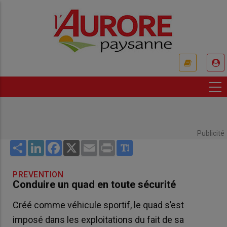
Aller
au
contenu
principal
USER
ACCOUNT
MENU
Publicité
Share
LinkedIn
Facebook
X
Email
Print
PREVENTION
Conduire un quad en toute sécurité
Créé comme véhicule sportif, le quad s’est
imposé dans les exploitations du fait de sa