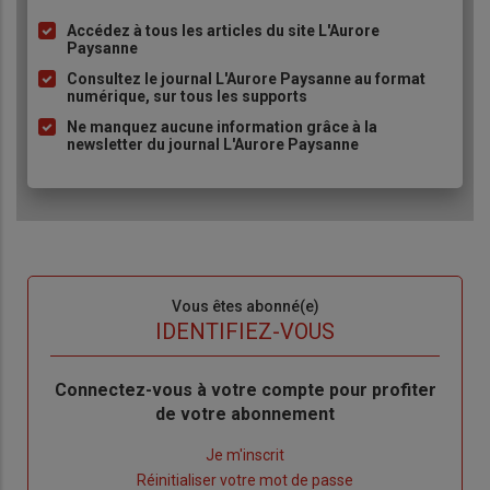
Accédez à tous les articles du site L'Aurore
Liste
Paysanne
à
Consultez le journal L'Aurore Paysanne au format
puce
numérique, sur tous les supports
Ne manquez aucune information grâce à la
newsletter du journal L'Aurore Paysanne
Sous-
Vous êtes abonné(e)
titre
TITRE
IDENTIFIEZ-VOUS
Body
Connectez-vous à votre compte pour profiter
de votre abonnement
Lien
Je m'inscrit
"Créer
Lien
Réinitialiser votre mot de passe