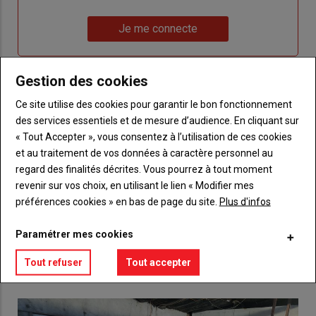
un
"Réinitialiser
Lien
nouveau
votre
Je me connecte
"Je
compte"
mot
me
de
connecte"
passe"
Gestion des cookies
Ce site utilise des cookies pour garantir le bon fonctionnement
Sous-
Vous n'êtes pas abonné(e)
titre
TITRE
CRÉEZ UN COMPTE
des services essentiels et de mesure d’audience. En cliquant sur
« Tout Accepter », vous consentez à l’utilisation de ces cookies
et au traitement de vos données à caractère personnel au
Body
Choisissez votre formule et créez votre
regard des finalités décrites. Vous pourrez à tout moment
compte pour accéder à tout {nom-site}.
revenir sur vos choix, en utilisant le lien « Modifier mes
préférences cookies » en bas de page du site.
Plus d'infos
Lien
Créez un compte
Paramétrer mes cookies
VOUS AIMEREZ AUSSI
Tout refuser
Tout accepter