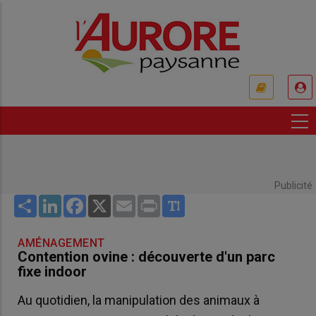
Aller
au
contenu
principal
USER
ACCOUNT
MENU
Publicité
Share
LinkedIn
Facebook
X
Email
Print
AMÉNAGEMENT
Contention ovine : découverte d'un parc
fixe indoor
Au quotidien, la manipulation des animaux à