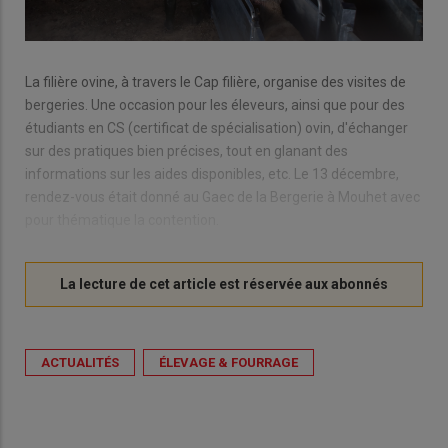
La filière ovine, à travers le Cap filière, organise des visites de
bergeries. Une occasion pour les éleveurs, ainsi que pour des
étudiants en CS (certificat de spécialisation) ovin, d'échanger
sur des pratiques bien précises, tout en glanant des
informations sur les aides disponibles, etc. Le 13 décembre,
rendez-vous était donné au Gaec de la Bergerie à Mouhet avec
pour thématique la contention.
ACTUALITÉS
ÉLEVAGE & FOURRAGE