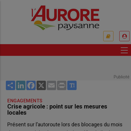
Aller
au
contenu
principal
USER
ACCOUNT
MENU
Publicité
Share
LinkedIn
Facebook
X
Email
Print
ENGAGEMENTS
Crise agricole : point sur les mesures
locales
Présent sur l’autoroute lors des blocages du mois