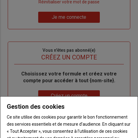
"Créer
Lien
Réinitialiser votre mot de passe
un
"Réinitialiser
Lien
nouveau
votre
Je me connecte
"Je
compte"
mot
me
de
connecte"
passe"
Sous-
Vous n'êtes pas abonné(e)
titre
TITRE
CRÉEZ UN COMPTE
Body
Choisissez votre formule et créez votre
compte pour accéder à tout {nom-site}.
Lien
Créez un compte
Gestion des cookies
Ce site utilise des cookies pour garantir le bon fonctionnement
VOUS AIMEREZ AUSSI
des services essentiels et de mesure d’audience. En cliquant sur
« Tout Accepter », vous consentez à l’utilisation de ces cookies