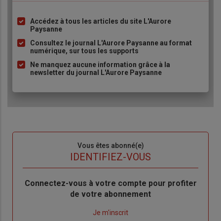
Accédez à tous les articles du site L'Aurore
Liste
Paysanne
à
Consultez le journal L'Aurore Paysanne au format
puce
numérique, sur tous les supports
Ne manquez aucune information grâce à la
newsletter du journal L'Aurore Paysanne
Sous-
Vous êtes abonné(e)
titre
TITRE
IDENTIFIEZ-VOUS
Body
Connectez-vous à votre compte pour profiter
de votre abonnement
Lien
Je m'inscrit