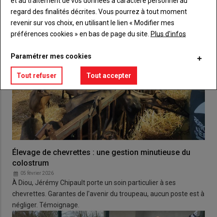
et au traitement de vos données à caractère personnel au
regard des finalités décrites. Vous pourrez à tout moment
revenir sur vos choix, en utilisant le lien « Modifier mes
préférences cookies » en bas de page du site.
Plus d'infos
Paramétrer mes cookies
Tout refuser
Tout accepter
Élevage de chevrettes : une gestion minutieuse du
colostrum
05 février 2026
À Diou, Jérémy Chipault porte un soin particulier à ses
chevrettes. Garantes de l'avenir du troupeau, aucun poste est à
négliger. Témoignage.