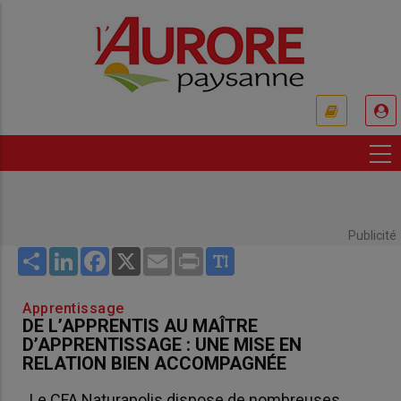
Aller
au
contenu
principal
USER
ACCOUNT
MENU
Publicité
Share
LinkedIn
Facebook
X
Email
Print
Apprentissage
DE L’APPRENTIS AU MAÎTRE
D’APPRENTISSAGE : UNE MISE EN
RELATION BIEN ACCOMPAGNÉE
Le CFA Naturapolis dispose de nombreuses