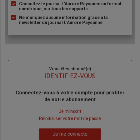
Consultez le journal L'Aurore Paysanne au format
puce
numérique, sur tous les supports
Ne manquez aucune information grâce à la
newsletter du journal L'Aurore Paysanne
Sous-
Vous êtes abonné(e)
titre
TITRE
IDENTIFIEZ-VOUS
Body
Connectez-vous à votre compte pour profiter
de votre abonnement
Lien
Je m'inscrit
"Créer
Lien
Réinitialiser votre mot de passe
un
"Réinitialiser
Lien
nouveau
votre
Je me connecte
"Je
compte"
mot