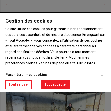
me
de
connecte"
passe"
Gestion des cookies
Sous-
Vous n'êtes pas abonné(e)
titre
TITRE
CRÉEZ UN COMPTE
Ce site utilise des cookies pour garantir le bon fonctionnement
des services essentiels et de mesure d’audience. En cliquant sur
Body
Choisissez votre formule et créez votre
« Tout Accepter », vous consentez à l’utilisation de ces cookies
compte pour accéder à tout {nom-site}.
et au traitement de vos données à caractère personnel au
regard des finalités décrites. Vous pourrez à tout moment
Lien
revenir sur vos choix, en utilisant le lien « Modifier mes
Créez un compte
préférences cookies » en bas de page du site.
Plus d'infos
Paramétrer mes cookies
VOUS AIMEREZ AUSSI
Tout refuser
Tout accepter