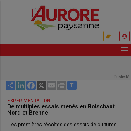
Aller
au
contenu
principal
USER
ACCOUNT
MENU
Publicité
Share
LinkedIn
Facebook
X
Email
Print
EXPÉRIMENTATION
De multiples essais menés en Boischaut
Nord et Brenne
Les premières récoltes des essais de cultures