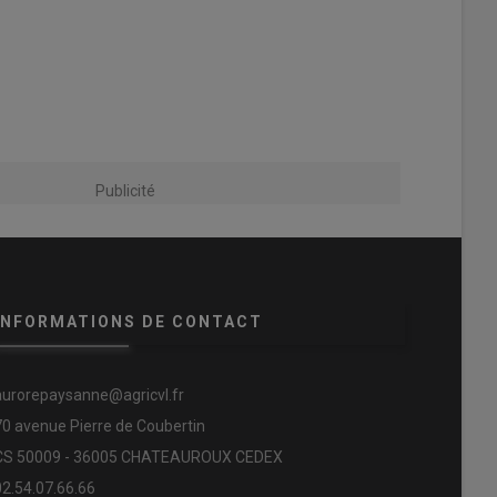
Publicité
INFORMATIONS DE CONTACT
aurorepaysanne@agricvl.fr
70 avenue Pierre de Coubertin
CS 50009 - 36005 CHATEAUROUX CEDEX
02.54.07.66.66