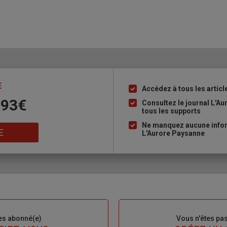
E
Accédez à tous les articl
Liste
 93€
à
Consultez le journal L'A
tous les supports
puce
Ne manquez aucune inform
E
L'Aurore Paysanne
es abonné(e)
Sous-
Vous n'êtes pa
titre