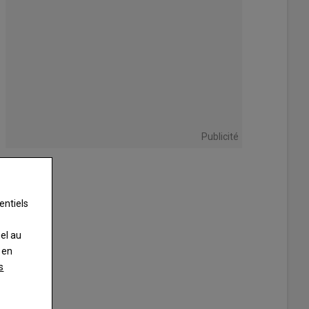
Publicité
entiels
nel au
 en
s