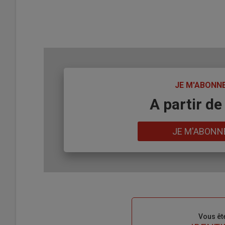
TITRE
JE M'ABONN
Body
A partir de
Lien
JE M'ABONN
Sous-
Vous êt
titre