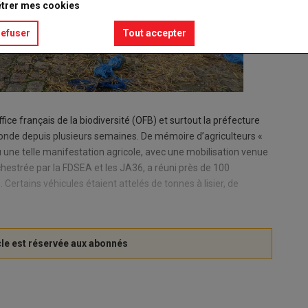
trer mes cookies
refuser
Tout accepter
fice français de la biodiversité (OFB) et surtout la préfecture
 gronde depuis plusieurs semaines. De mémoire d’agriculteurs «
 une telle manifestation agricole, avec une mobilisation venue
chestrée par la FDSEA et les JA36, a réuni près de 100
 Certains véhicules étaient attelés de tonnes à lisier, de