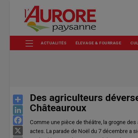
Aller
au
contenu
principal
ACTUALITÉS
ÉLEVAGE & FOURRAGE
CUL
Des agriculteurs déverse
Share
Châteauroux
LinkedIn
Facebook
Comme une pièce de théâtre, la grogne des a
X
actes. La parade de Noël du 7 décembre a sig