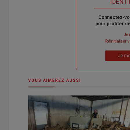
TITRE
IDENTI
Body
Connectez-vo
pour profiter 
Lien
Je 
"Créer
Lien
Réinitialiser
un
"Réinitialiser
Lien
nouveau
votre
Je me
"Je
compte"
mot
me
de
connecte"
passe"
VOUS AIMEREZ AUSSI