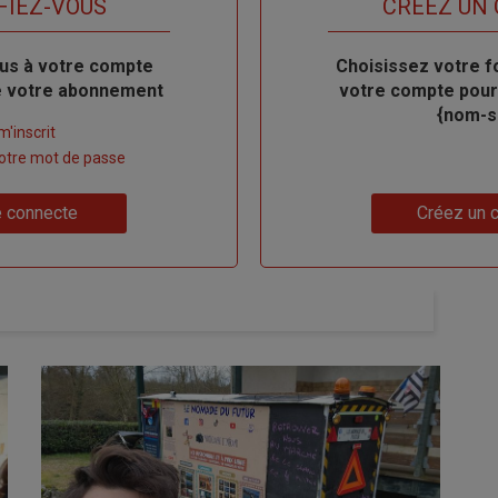
FIEZ-VOUS
TITRE
CRÉEZ UN
us à votre compte
Body
Choisissez votre f
de votre abonnement
votre compte pour
{nom-si
m'inscrit
 votre mot de passe
Lien
 connecte
Créez un 