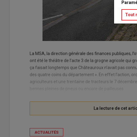
Paramé
Tout 
La MSA, la direction générale des finances publiques, l’of
ont été le théâtre de l’acte 3 de la grogne agricole qui
ça faisait longtemps que Châteauroux n’avait pas connu
des quatre coins du département ». En effet l’action, or
agriculteurs et une trentaine de tracteurs le 7 décembre.
bennes pleines de pneus ou encore de pailleuses.
ACTUALITÉS