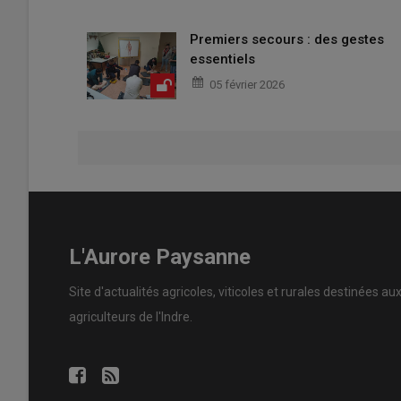
Premiers secours : des gestes
essentiels
05 février 2026
L'Aurore Paysanne
Site d'actualités agricoles, viticoles et rurales destinées au
agriculteurs de l'Indre.