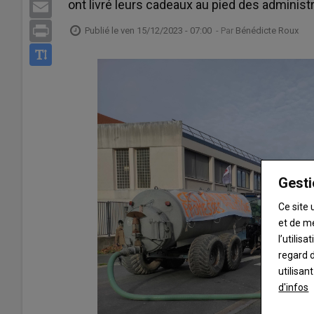
ont livré leurs cadeaux au pied des administ
Email
Print
Publié le
ven 15/12/2023 - 07:00
- Par
Bénédicte Roux
Gesti
Ce site 
et de m
l’utilis
regard d
utilisan
d'infos