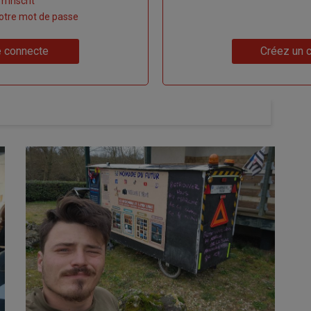
m'inscrit
 votre mot de passe
Lien
 connecte
Créez un 