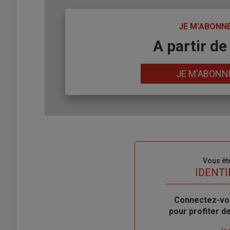
TITRE
JE M'ABONN
Body
A partir de
Lien
JE M'ABONN
Sous-
Vous êt
titre
TITRE
IDENTI
Body
Connectez-vo
pour profiter 