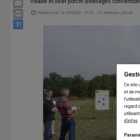
volaille et lisier porcin d’élevages conventio
Email
Publié le
lun 12/10/2020 - 11:30
- Par
Mathieu Laforet
Print
Gesti
Ce site 
et de m
l’utilis
regard d
utilisan
d'infos
Paramé