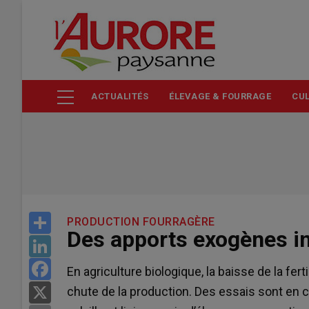
Aller
au
contenu
principal
ACTUALITÉS
ÉLEVAGE & FOURRAGE
CUL
Share
PRODUCTION FOURRAGÈRE
Des apports exogènes i
LinkedIn
Facebook
En agriculture biologique, la baisse de la fer
chute de la production. Des essais sont en c
X