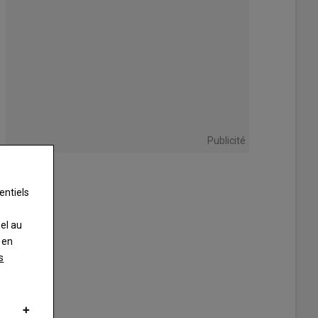
Publicité
entiels
nel au
 en
s