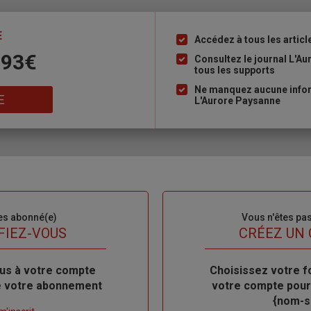
E
Accédez à tous les articl
Liste
 93€
à
Consultez le journal L'A
tous les supports
puce
Ne manquez aucune inform
E
L'Aurore Paysanne
es abonné(e)
Sous-
Vous n'êtes pa
titre
FIEZ-VOUS
TITRE
CRÉEZ UN
us à votre compte
Body
Choisissez votre f
de votre abonnement
votre compte pour
{nom-si