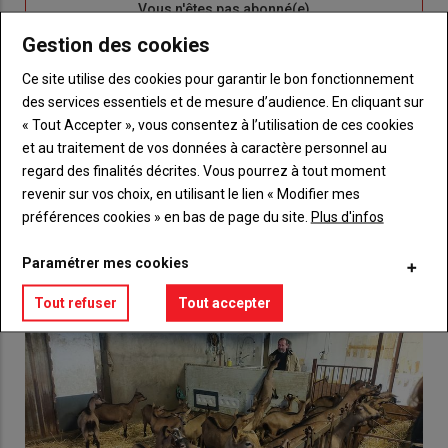
Sous-
Vous n'êtes pas abonné(e)
titre
TITRE
CRÉEZ UN COMPTE
Gestion des cookies
Ce site utilise des cookies pour garantir le bon fonctionnement
Body
Choisissez votre formule et créez votre
des services essentiels et de mesure d’audience. En cliquant sur
compte pour accéder à tout {nom-site}.
« Tout Accepter », vous consentez à l’utilisation de ces cookies
et au traitement de vos données à caractère personnel au
Lien
Créez un compte
regard des finalités décrites. Vous pourrez à tout moment
revenir sur vos choix, en utilisant le lien « Modifier mes
préférences cookies » en bas de page du site.
Plus d'infos
VOUS AIMEREZ AUSSI
Paramétrer mes cookies
Tout refuser
Tout accepter