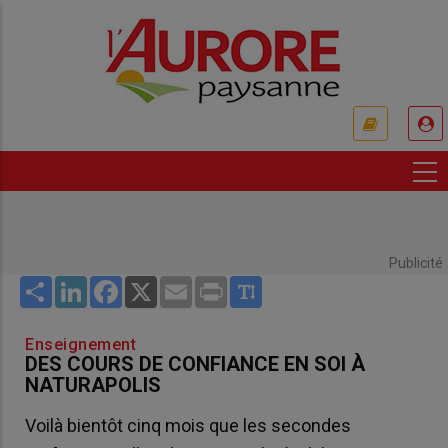
Aller
au
contenu
principal
USER
ACCOUNT
MENU
Publicité
Share
LinkedIn
Facebook
X
Email
Print
Enseignement
DES COURS DE CONFIANCE EN SOI À
NATURAPOLIS
Voilà bientôt cinq mois que les secondes