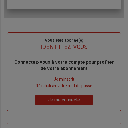
Sous-
Vous êtes abonné(e)
titre
TITRE
IDENTIFIEZ-VOUS
Body
Connectez-vous à votre compte pour profiter
de votre abonnement
Lien
Je m'inscrit
"Créer
Lien
Réinitialiser votre mot de passe
un
"Réinitialiser
Lien
nouveau
votre
Je me connecte
"Je
compte"
mot
me
de
connecte"
passe"