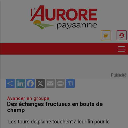
Aller
au
contenu
principal
USER
ACCOUNT
MENU
Publicité
Share
LinkedIn
Facebook
X
Email
Print
Avancer en groupe
Des échanges fructueux en bouts de
champ
Les tours de plaine touchent à leur fin pour le