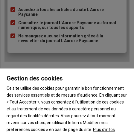
Accédez à tous les articles du site L'Aurore
Liste
Paysanne
à
Consultez le journal L'Aurore Paysanne au format
puce
numérique, sur tous les supports
Ne manquez aucune information grâce à la
newsletter du journal L'Aurore Paysanne
Gestion des cookies
Sous-
Vous êtes abonné(e)
Ce site utilise des cookies pour garantir le bon fonctionnement
titre
TITRE
IDENTIFIEZ-VOUS
des services essentiels et de mesure d’audience. En cliquant sur
« Tout Accepter », vous consentez à l’utilisation de ces cookies
Body
Connectez-vous à votre compte pour profiter
et au traitement de vos données à caractère personnel au
de votre abonnement
regard des finalités décrites. Vous pourrez à tout moment
revenir sur vos choix, en utilisant le lien « Modifier mes
Lien
Je m'inscrit
préférences cookies » en bas de page du site.
Plus d'infos
"Créer
Lien
Réinitialiser votre mot de passe