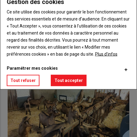
Gestion des cookies
Body
Choisissez votre formule et créez votre
compte pour accéder à tout {nom-site}.
Ce site utilise des cookies pour garantir le bon fonctionnement
des services essentiels et de mesure d’audience. En cliquant sur
Lien
Créez un compte
« Tout Accepter », vous consentez à l’utilisation de ces cookies
et au traitement de vos données à caractère personnel au
regard des finalités décrites. Vous pourrez à tout moment
VOUS AIMEREZ AUSSI
revenir sur vos choix, en utilisant le lien « Modifier mes
préférences cookies » en bas de page du site.
Plus d'infos
Paramétrer mes cookies
Tout refuser
Tout accepter