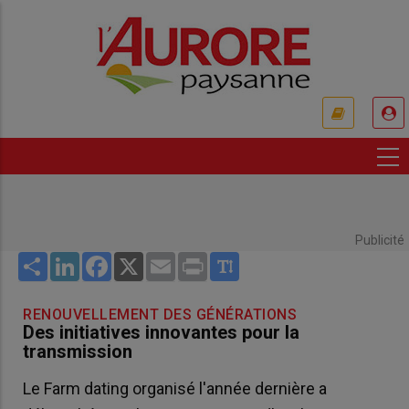
Aller
au
contenu
principal
USER
ACCOUNT
MENU
Publicité
Share
LinkedIn
Facebook
X
Email
Print
RENOUVELLEMENT DES GÉNÉRATIONS
Des initiatives innovantes pour la
transmission
Le Farm dating organisé l'année dernière a