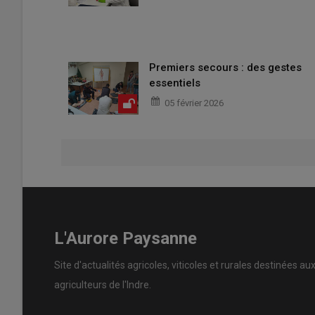
Premiers secours : des gestes
essentiels
05 février 2026
L'Aurore Paysanne
Site d'actualités agricoles, viticoles et rurales destinées au
agriculteurs de l'Indre.