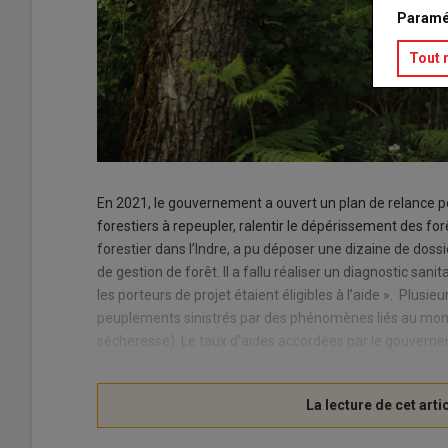
Paramé
Tout 
En 2021, le gouvernement a ouvert un plan de relance pou
forestiers à repeupler, ralentir le dépérissement des for
forestier dans l’Indre, a pu déposer une dizaine de dossi
de gestion de forêt. Il a fallu réaliser un diagnostic sani
les porteurs de projet étaient éligibles à l’aide ». Plusi
peuplements sinistrés par des phénomènes liés au mond
sécheresse). Le taux d’aides accordées par le gouvernem