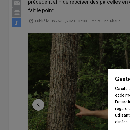
précédent afin de reboiser des parcelles en 
Email
fait le point.
Print
Publié le
lun 26/06/2023 - 07:00
- Par
Pauline Abaud
Gesti
Ce site 
et de m
l’utilis
regard d
utilisan
d'infos