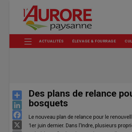
Aller
au
contenu
principal
ACTUALITÉS
ÉLEVAGE & FOURRAGE
CUL
Des plans de relance pou
Share
bosquets
LinkedIn
Facebook
Le nouveau plan de relance pour le renouvel
X
1er juin dernier. Dans l’Indre, plusieurs propr