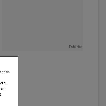
Publicité
entiels
nel au
 en
s