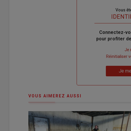
Sous-
Vous êt
titre
TITRE
IDENTI
Body
Connectez-vo
pour profiter 
Lien
Je 
"Créer
Lien
Réinitialiser
un
"Réinitialiser
Lien
nouveau
votre
Je me
"Je
compte"
mot
me
de
connecte"
passe"
VOUS AIMEREZ AUSSI