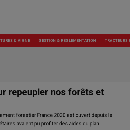
USER
ACCOUNT
MENU
TURES & VIGNE
GESTION & RÉGLEMENTATION
TRACTEURS 
r repeupler nos forêts et
lement forestier France 2030 est ouvert depuis le
iétaires avaient pu profiter des aides du plan