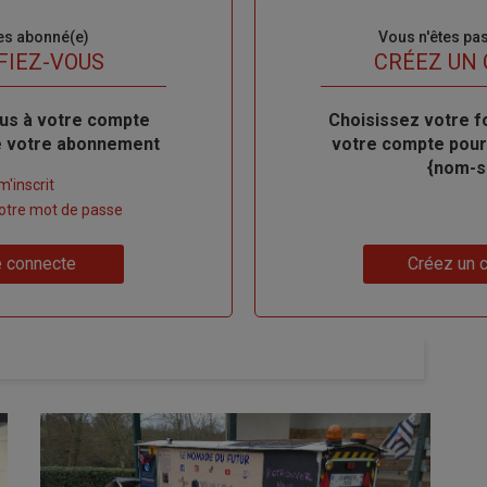
es abonné(e)
Sous-
Vous n'êtes pa
titre
FIEZ-VOUS
TITRE
CRÉEZ UN
us à votre compte
Body
Choisissez votre f
de votre abonnement
votre compte pour
{nom-si
m'inscrit
 votre mot de passe
Lien
 connecte
Créez un 