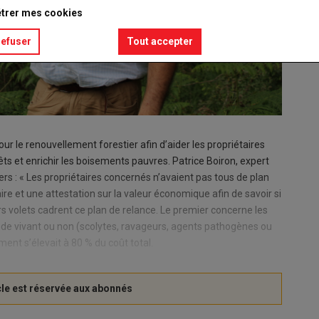
trer mes cookies
refuser
Tout accepter
r le renouvellement forestier afin d’aider les propriétaires
êts et enrichir les boisements pauvres. Patrice Boiron, expert
ers : « Les propriétaires concernés n’avaient pas tous de plan
taire et une attestation sur la valeur économique afin de savoir si
eurs volets cadrent ce plan de relance. Le premier concerne les
e vivant ou non (scolytes, ravageurs, agents pathogènes ou
ent s’élevait à 80 % du coût total.