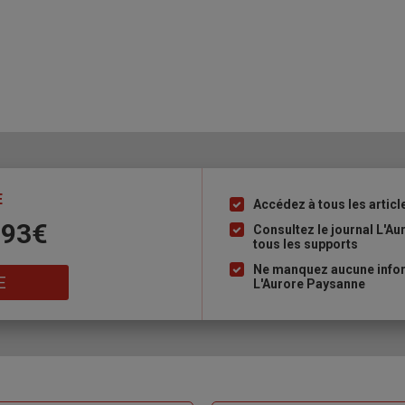
E
Accédez à tous les articl
Liste
 93€
à
Consultez le journal L'A
tous les supports
puce
Ne manquez aucune inform
E
L'Aurore Paysanne