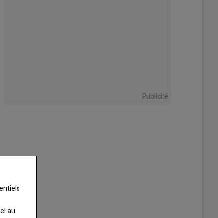
Publicité
entiels
nel au