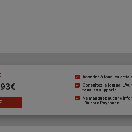
E
Accédez à tous les articl
Liste
 93€
à
Consultez le journal L'A
tous les supports
puce
Ne manquez aucune inform
E
L'Aurore Paysanne