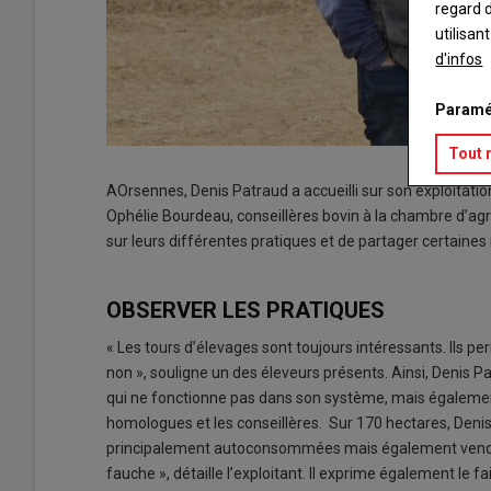
regard d
utilisan
d'infos
Paramé
Tout 
AOrsennes, Denis Patraud a accueilli sur son exploitati
Ophélie Bourdeau, conseillères bovin à la chambre d’agri
sur leurs différentes pratiques et de partager certaines 
OBSERVER LES PRATIQUES
« Les tours d’élevages sont toujours intéressants. Ils pe
non », souligne un des éleveurs présents. Ainsi, Denis P
qui ne fonctionne pas dans son système, mais également
homologues et les conseillères. Sur 170 hectares, Denis
principalement autoconsommées mais également vendues. 
fauche », détaille l’exploitant. Il exprime également le 