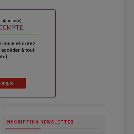
s abonné(e)
 COMPTE
ormule et créez
 accéder à tout
te}.
compte
INSCRIPTION NEWSLETTER