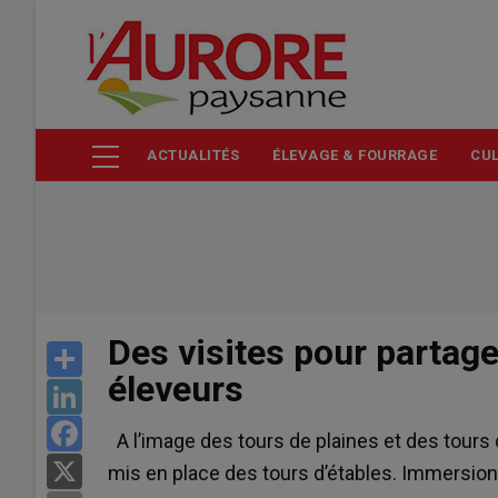
Aller
au
contenu
principal
ACTUALITÉS
ÉLEVAGE & FOURRAGE
CUL
Des visites pour partage
Share
éleveurs
LinkedIn
Facebook
A l’image des tours de plaines et des tours de
X
mis en place des tours d’étables. Immersion