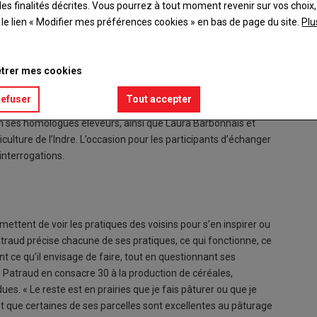
es finalités décrites. Vous pourrez à tout moment revenir sur vos choix,
t le lien « Modifier mes préférences cookies » en bas de page du site.
Plu
trer mes cookies
refuser
Tout accepter
on ses homologues éleveurs, ainsi que Laura Barbonnais et
culture de l’Indre. L’occasion pour les participants d’échanger
interrogations.
rmettent de voir les pratiques des voisins pour s’en inspirer ou
atraud précise chacune de ses pratiques, ce qui fonctionne, ce
 ce qu’il envisage de faire, tout en questionnant ses
 Patraud en consacre 30 à la production de céréales,
« Le reste est en prairies que je fais pâturer ou que je
fait que certaines de ses parcelles sont excellentes au pâturage