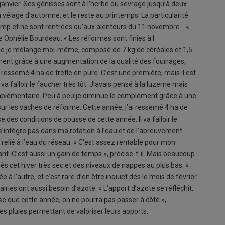
anvier. Ses génisses sont à l’herbe du sevrage jusqu’à deux
vêlage d’automne, et le reste au printemps. La particularité
champ et ne sont rentrées qu’aux alentours du 11 novembre. «
e Ophélie Bourdeau. « Les réformes sont finies à l
ue je mélange moi-même, composé de 7 kg de céréales et 1,5
ent grâce à une augmentation de la qualité des fourrages,
ressemé 4 ha de trèfle en pure. C’est une première, mais il est
a falloir le faucher très tôt. J’avais pensé à la luzerne mais
complémentaire. Peu à peu je diminue le complément grâce à une
r les vaches de réforme. Cette année, j’ai ressemé 4 ha de
se des conditions de pousse de cette année. Il va falloir le
 s’intègre pas dans ma rotation à l’eau et de l’abreuvement
relié à l’eau du réseau. « C’est assez rentable pour mon
rant. C’est aussi un gain de temps », précise-t-il. Mais beaucoup
ès cet hiver très sec et des niveaux de nappes au plus bas. «
 l’autre, et c’est rare d’en être inquiet dès le mois de février
rairies ont aussi besoin d’azote. « L’apport d’azote se réfléchit,
e que cette année, on ne pourra pas passer à côté »,
es pluies permettant de valoriser leurs apports.