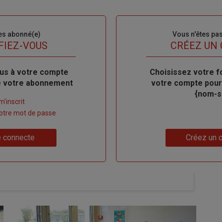
es abonné(e)
Sous-
Vous n'êtes pa
titre
FIEZ-VOUS
TITRE
CRÉEZ UN
us à votre compte
Body
Choisissez votre f
de votre abonnement
votre compte pour
{nom-si
m'inscrit
 votre mot de passe
Lien
 connecte
Créez un 