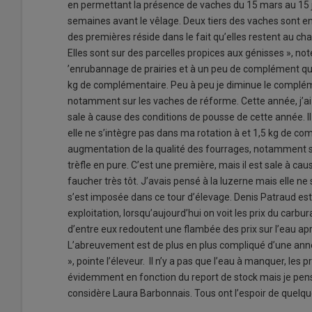
en permettant la présence de vaches du 15 mars au 15 j
semaines avant le vêlage. Deux tiers des vaches sont en 
des premières réside dans le fait qu’elles restent au 
Elles sont sur des parcelles propices aux génisses », not
’enrubannage de prairies et à un peu de complément q
kg de complémentaire. Peu à peu je diminue le complém
notamment sur les vaches de réforme. Cette année, j’ai 
sale à cause des conditions de pousse de cette année. Il v
elle ne s’intègre pas dans ma rotation à et 1,5 kg de 
augmentation de la qualité des fourrages, notamment su
trèfle en pure. C’est une première, mais il est sale à cau
faucher très tôt. J’avais pensé à la luzerne mais elle ne
s’est imposée dans ce tour d’élevage. Denis Patraud est 
exploitation, lorsqu’aujourd’hui on voit les prix du carbu
d’entre eux redoutent une flambée des prix sur l’eau apr
L’abreuvement est de plus en plus compliqué d’une année à
», pointe l’éleveur. Il n’y a pas que l’eau à manquer, les p
évidemment en fonction du report de stock mais je pens
considère Laura Barbonnais. Tous ont l’espoir de quelqu