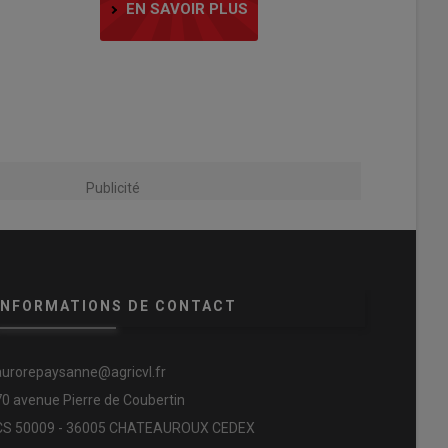
EN SAVOIR PLUS
Publicité
INFORMATIONS DE CONTACT
aurorepaysanne@agricvl.fr
70 avenue Pierre de Coubertin
CS 50009 - 36005 CHATEAUROUX CEDEX