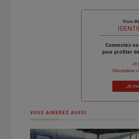
Sous-
Vous êt
titre
TITRE
IDENTI
Body
Connectez-vo
pour profiter 
Lien
Je 
"Créer
Lien
Réinitialiser
un
"Réinitialiser
Lien
nouveau
votre
Je me
"Je
compte"
mot
me
de
connecte"
passe"
VOUS AIMEREZ AUSSI