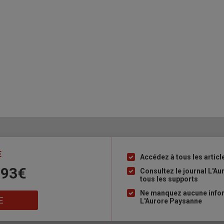
E
Accédez à tous les articl
Liste
 93€
à
Consultez le journal L'A
tous les supports
puce
Ne manquez aucune inform
E
L'Aurore Paysanne