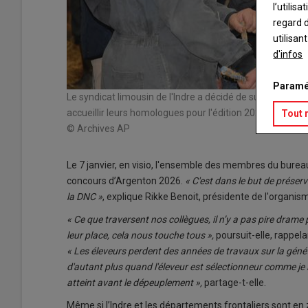
l’utilis
regard d
utilisan
d'infos
Paramé
Le syndicat limousin de l'Indre a décidé de suspendre l'
accueillir leurs homologues pour l'édition 2027. © Archi
Tout 
© Archives AP
Le 7 janvier, en visio, l'ensemble des membres du bureau 
concours d’Argenton 2026.
« C'est dans le but de préserv
la DNC »
, explique Rikke Benoit, présidente de l'organis
« Ce que traversent nos collègues, il n’y a pas pire dram
leur place, cela nous touche tous »,
poursuit-elle, rappel
« Les éleveurs perdent des années de travaux sur la génét
d'autant plus quand l'éleveur est sélectionneur comme je 
atteint avant le dépeuplement »,
partage-t-elle.
Même si l’Indre et les départements frontaliers sont en 