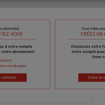
es abonné(e)
Sous-
Vous n'êtes pa
titre
FIEZ-VOUS
TITRE
CRÉEZ UN
us à votre compte
Body
Choisissez votre f
de votre abonnement
votre compte pour
{nom-si
m'inscrit
 votre mot de passe
Lien
 connecte
Créez un 