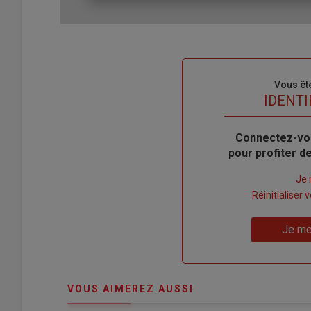
Sous-
Vous êt
titre
TITRE
IDENTI
Body
Connectez-vo
pour profiter 
Lien
Je 
"Créer
Lien
Réinitialiser
un
"Réinitialiser
Lien
nouveau
votre
Je me
"Je
compte"
mot
me
de
connecte"
passe"
VOUS AIMEREZ AUSSI