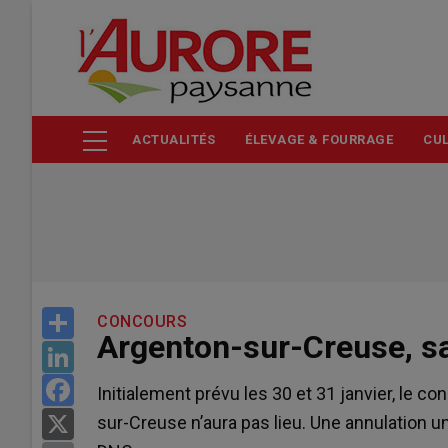
Aller
au
contenu
principal
ACTUALITÉS
ÉLEVAGE & FOURRAGE
CUL
Share
CONCOURS
Argenton-sur-Creuse, s
LinkedIn
Facebook
Initialement prévu les 30 et 31 janvier, le 
sur-Creuse n’aura pas lieu. Une annulation 
X