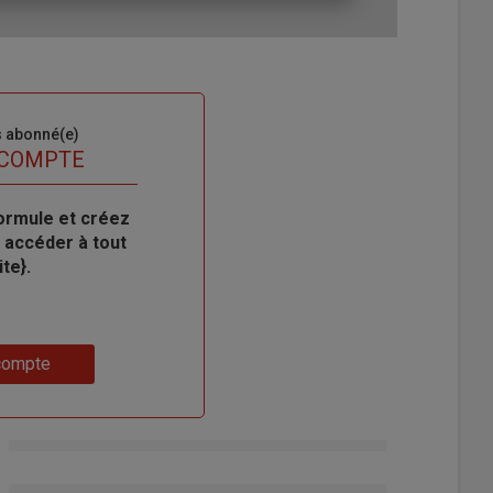
s abonné(e)
 COMPTE
ormule et créez
 accéder à tout
te}.
compte