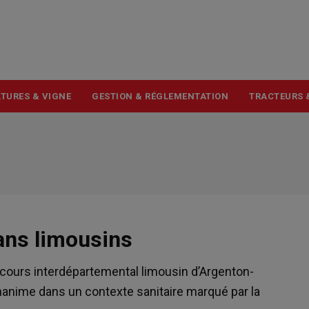
USER
ACCOUNT
MENU
TURES & VIGNE
GESTION & RÉGLEMENTATION
TRACTEURS 
ans limousins
concours interdépartemental limousin d’Argenton-
unanime dans un contexte sanitaire marqué par la