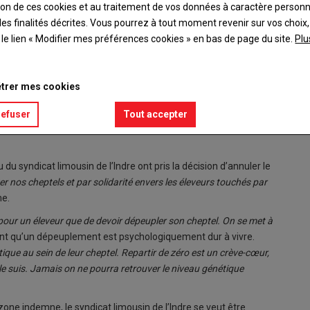
ation de ces cookies et au traitement de vos données à caractère person
es finalités décrites. Vous pourrez à tout moment revenir sur vos choix,
t le lien « Modifier mes préférences cookies » en bas de page du site.
Plu
trer mes cookies
édition 2026, au regard des conditions sanitaires. Tous espèrent
ves AP
refuser
Tout accepter
du syndicat limousin de l’Indre ont pris la décision d’annuler le
er nos cheptels et par solidarité envers les éleveurs touchés par
me.
e pour un éleveur que de devoir dépeupler son cheptel. On se met à
ant qu’un dépeuplement est psychologiquement dur à vivre.
ique au sein de leur cheptel. Repartir de zéro est un crève-cœur,
le suis. Jamais on ne pourra retrouver le niveau génétique
zone indemne, le syndicat limousin de l’Indre se veut être