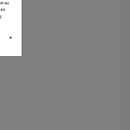
nel au
 en
s