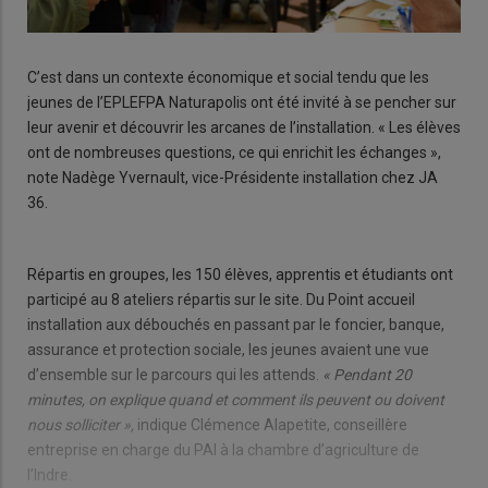
C’est dans un contexte économique et social tendu que les
jeunes de l’EPLEFPA Naturapolis ont été invité à se pencher sur
leur avenir et découvrir les arcanes de l’installation. « Les élèves
ont de nombreuses questions, ce qui enrichit les échanges »,
note Nadège Yvernault, vice-Présidente installation chez JA
36.
Répartis en groupes, les 150 élèves, apprentis et étudiants ont
participé au 8 ateliers répartis sur le site. Du Point accueil
installation aux débouchés en passant par le foncier, banque,
assurance et protection sociale, les jeunes avaient une vue
d’ensemble sur le parcours qui les attends.
« Pendant 20
minutes, on explique quand et comment ils peuvent ou doivent
nous solliciter »,
indique Clémence Alapetite, conseillère
entreprise en charge du PAI à la chambre d’agriculture de
l’Indre.