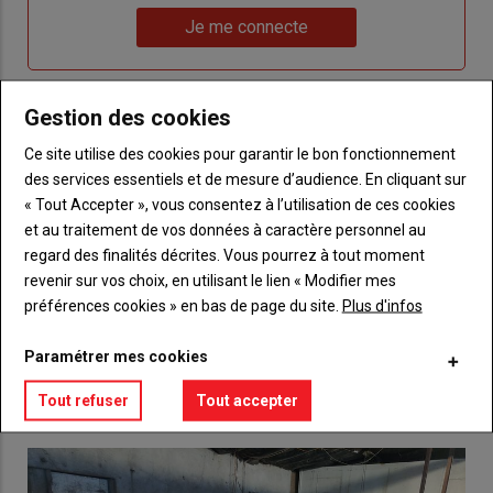
Lien
nouveau
votre
Je me connecte
"Je
compte"
mot
me
de
connecte"
passe"
Gestion des cookies
Sous-
Vous n'êtes pas abonné(e)
Ce site utilise des cookies pour garantir le bon fonctionnement
titre
TITRE
CRÉEZ UN COMPTE
des services essentiels et de mesure d’audience. En cliquant sur
« Tout Accepter », vous consentez à l’utilisation de ces cookies
Body
Choisissez votre formule et créez votre
et au traitement de vos données à caractère personnel au
compte pour accéder à tout {nom-site}.
regard des finalités décrites. Vous pourrez à tout moment
revenir sur vos choix, en utilisant le lien « Modifier mes
Lien
préférences cookies » en bas de page du site.
Plus d'infos
Créez un compte
Paramétrer mes cookies
VOUS AIMEREZ AUSSI
Tout refuser
Tout accepter