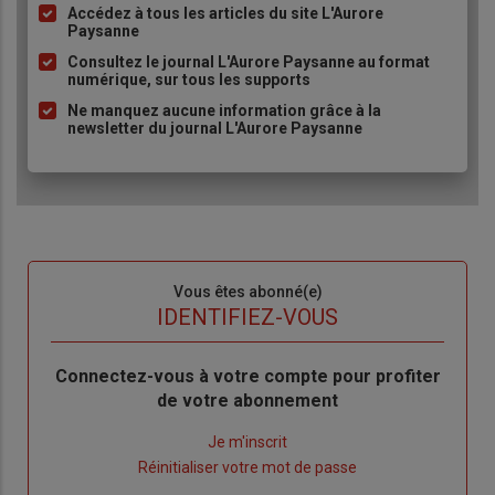
Accédez à tous les articles du site L'Aurore
Liste
Paysanne
à
Consultez le journal L'Aurore Paysanne au format
puce
numérique, sur tous les supports
Ne manquez aucune information grâce à la
newsletter du journal L'Aurore Paysanne
Sous-
Vous êtes abonné(e)
titre
TITRE
IDENTIFIEZ-VOUS
Body
Connectez-vous à votre compte pour profiter
de votre abonnement
Lien
Je m'inscrit
"Créer
Lien
Réinitialiser votre mot de passe
un
"Réinitialiser