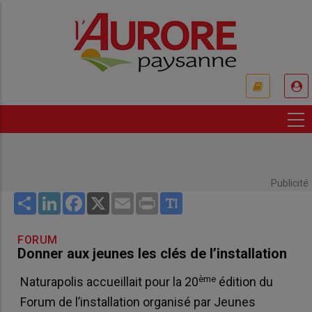
Aller
au
contenu
principal
USER
ACCOUNT
MENU
Publicité
Share
LinkedIn
Facebook
X
Email
Print
FORUM
Donner aux jeunes les clés de l’installation
ème
Naturapolis accueillait pour la 20
édition du
Forum de l’installation organisé par Jeunes