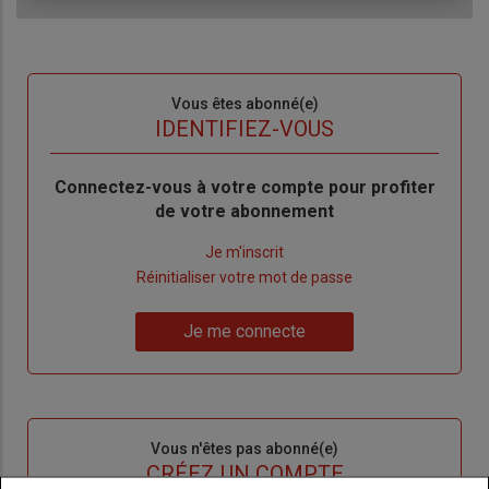
Sous-
Vous êtes abonné(e)
titre
TITRE
IDENTIFIEZ-VOUS
Body
Connectez-vous à votre compte pour profiter
de votre abonnement
Lien
Je m'inscrit
"Créer
Lien
Réinitialiser votre mot de passe
un
"Réinitialiser
Lien
nouveau
votre
Je me connecte
"Je
compte"
mot
me
de
connecte"
passe"
Sous-
Vous n'êtes pas abonné(e)
titre
TITRE
CRÉEZ UN COMPTE