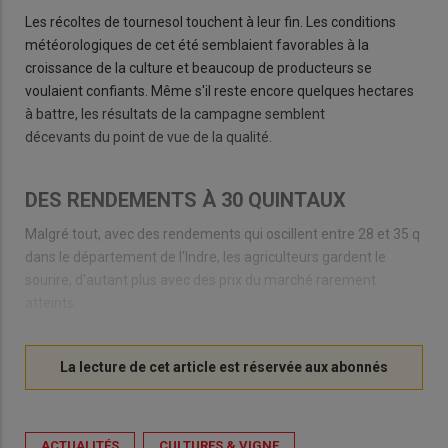
Les récoltes de tournesol touchent à leur fin. Les conditions
météorologiques de cet été semblaient favorables à la
croissance de la culture et beaucoup de producteurs se
voulaient confiants. Même s'il reste encore quelques hectares
à battre, les résultats de la campagne semblent
décevants du point de vue de la qualité.
DES RENDEMENTS À 30 QUINTAUX
Malgré tout, avec des rendements qui oscillent entre 28 et 35 q
dans le département de l'Indre, les agriculteurs gardent le
sourire, d'autant plus avec des prix du marché rarement
atteints.
ACTUALITÉS
CULTURES & VIGNE