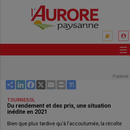
Aller
au
contenu
principal
USER
ACCOUNT
MENU
Publicité
Share
LinkedIn
Facebook
X
Email
Print
TOURNESOL
Du rendement et des prix, une situation
inédite en 2021
Bien que plus tardive qu'à l'accoutumée, la récolte