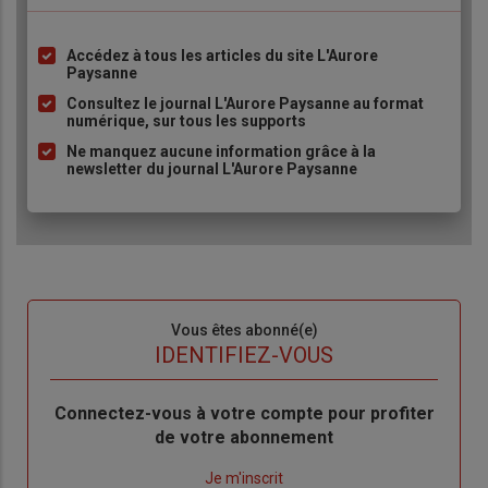
Accédez à tous les articles du site L'Aurore
Liste
Paysanne
à
Consultez le journal L'Aurore Paysanne au format
puce
numérique, sur tous les supports
Ne manquez aucune information grâce à la
newsletter du journal L'Aurore Paysanne
Sous-
Vous êtes abonné(e)
titre
TITRE
IDENTIFIEZ-VOUS
Body
Connectez-vous à votre compte pour profiter
de votre abonnement
Lien
Je m'inscrit