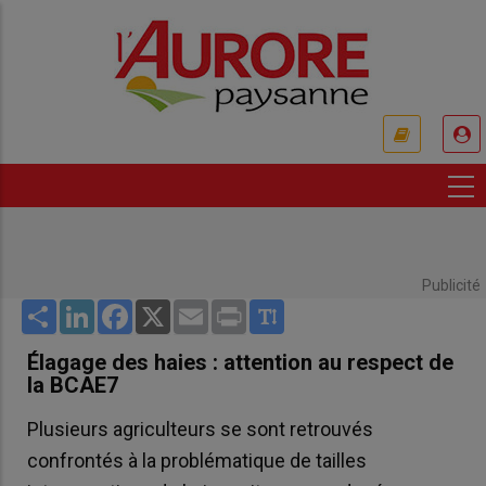
Aller
au
contenu
principal
USER
ACCOUNT
MENU
Publicité
Share
LinkedIn
Facebook
X
Email
Print
Élagage des haies : attention au respect de
la BCAE7
Plusieurs agriculteurs se sont retrouvés
confrontés à la problématique de tailles