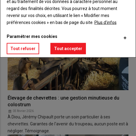
et au traitement de vos données à caractère personnel au
regard des finalités décrites. Vous pourrez à tout moment
revenir sur vos choix, en utilisant le lien « Modifier mes
préférences cookies » en bas de page du site.
Plus d'infos
Paramétrer mes cookies
Tout refuser
Tout accepter
Élevage de chevrettes : une gestion minutieuse du
colostrum
05 février 2026
À Diou, Jérémy Chipault porte un soin particulier à ses
chevrettes. Garantes de l'avenir du troupeau, aucun poste est à
négliger. Témoignage.