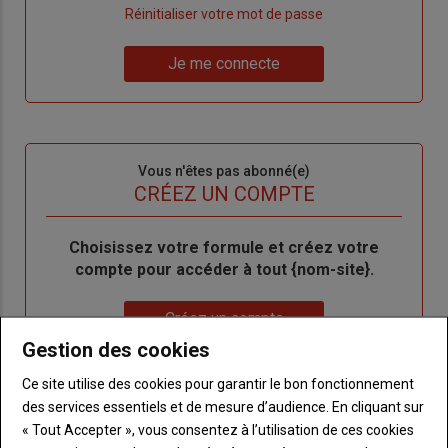
"Créer
Lien
Réinitialiser votre mot de passe
un
"Réinitialiser
Lien
nouveau
votre
Je me connecte
"Je
compte"
mot
me
de
connecte"
passe"
Sous-
Vous n'êtes pas abonné(e)
titre
TITRE
CRÉEZ UN COMPTE
Body
Choisissez votre formule et créez votre
compte pour accéder à tout {nom-site}.
Lien
Créez un compte
Gestion des cookies
Ce site utilise des cookies pour garantir le bon fonctionnement
VOUS AIMEREZ AUSSI
des services essentiels et de mesure d’audience. En cliquant sur
« Tout Accepter », vous consentez à l’utilisation de ces cookies