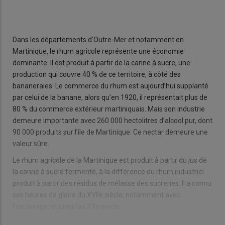
Dans les départements d’Outre-Mer et notamment en
Martinique, le rhum agricole représente une économie
dominante. Il est produit à partir de la canne à sucre, une
production qui couvre 40 % de ce territoire, à côté des
bananeraies. Le commerce du rhum est aujourd’hui supplanté
par celui de la banane, alors qu’en 1920, il représentait plus de
80 % du commerce extérieur martiniquais. Mais son industrie
demeure importante avec 260 000 hectolitres d’alcool pur, dont
90 000 produits sur l’île de Martinique. Ce nectar demeure une
valeur sûre.
Le rhum agricole de la Martinique est produit à partir du jus de
la canne à sucre fermenté, à la différence du rhum industriel
produit à partir des résidus de mélasse des sucreries. Il a connu
ses heures de gloire du XVIIe siècle, notamment avec
l’esclavage, et jusqu’au XXe siècle.