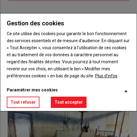
me
de
connecte"
passe"
Sous-
Vous n'êtes pas abonné(e)
Gestion des cookies
titre
TITRE
CRÉEZ UN COMPTE
Ce site utilise des cookies pour garantir le bon fonctionnement
des services essentiels et de mesure d’audience. En cliquant sur
Body
Choisissez votre formule et créez votre
« Tout Accepter », vous consentez à l’utilisation de ces cookies
compte pour accéder à tout {nom-site}.
et au traitement de vos données à caractère personnel au
regard des finalités décrites. Vous pourrez à tout moment
Lien
Créez un compte
revenir sur vos choix, en utilisant le lien « Modifier mes
préférences cookies » en bas de page du site.
Plus d'infos
Paramétrer mes cookies
VOUS AIMEREZ AUSSI
Tout refuser
Tout accepter