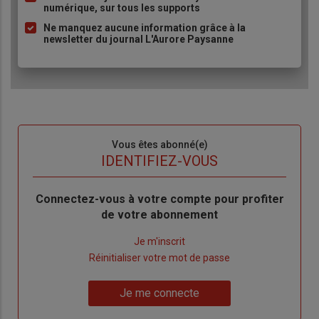
numérique, sur tous les supports
Ne manquez aucune information grâce à la
newsletter du journal L'Aurore Paysanne
Sous-
Vous êtes abonné(e)
titre
TITRE
IDENTIFIEZ-VOUS
Body
Connectez-vous à votre compte pour profiter
de votre abonnement
Lien
Je m'inscrit
"Créer
Lien
Réinitialiser votre mot de passe
un
"Réinitialiser
Lien
nouveau
votre
Je me connecte
"Je
compte"
mot