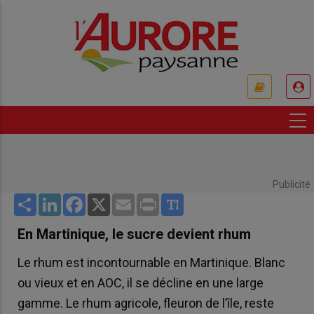
Aller
au
contenu
principal
USER
ACCOUNT
MENU
Publicité
Share
LinkedIn
Facebook
X
Email
Print
En Martinique, le sucre devient rhum
Le rhum est incontournable en Martinique. Blanc
ou vieux et en AOC, il se décline en une large
gamme. Le rhum agricole, fleuron de l’île, reste