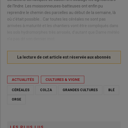
de l’Indre. Les moissonneuses-batteuses ont enfin pu
reprendre le chemin des parcelles au début de la semaine, là
où c’était possible… Car toutes les céréales ne sont pas
arrivées à maturité et les chantiers vont être compliqués dans
les sols hydromorphes très arrosés, d’autant que Dame météo
n’a pas dit son dernier mot.
ACTUALITÉS
CULTURES & VIGNE
CÉRÉALES
COLZA
GRANDES CULTURES
BLÉ
ORGE
LES PLUS LUS