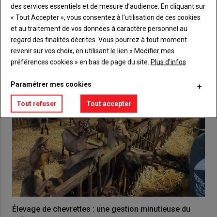
des services essentiels et de mesure d’audience. En cliquant sur
« Tout Accepter », vous consentez à l’utilisation de ces cookies
VOUS AIMEREZ AUSSI
et au traitement de vos données à caractère personnel au
regard des finalités décrites. Vous pourrez à tout moment
revenir sur vos choix, en utilisant le lien « Modifier mes
préférences cookies » en bas de page du site.
Plus d'infos
Paramétrer mes cookies
Tout refuser
Tout accepter
Élevage de chevrettes : une gestion minutieuse du