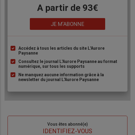
Body
A partir de 93€
Lien
JE M'ABONNE
Accédez à tous les articles du site L'Aurore
Liste
Paysanne
à
Consultez le journal L'Aurore Paysanne au format
puce
numérique, sur tous les supports
Ne manquez aucune information grâce à la
newsletter du journal L'Aurore Paysanne
Sous-
Vous êtes abonné(e)
titre
TITRE
IDENTIFIEZ-VOUS