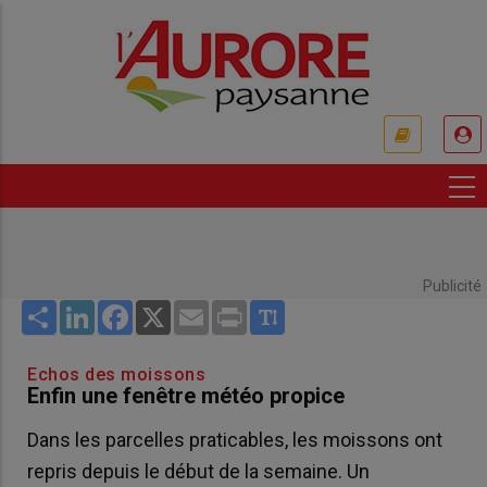
Aller
au
contenu
principal
USER
ACCOUNT
MENU
Publicité
Share
LinkedIn
Facebook
X
Email
Print
Echos des moissons
Enfin une fenêtre météo propice
Dans les parcelles praticables, les moissons ont
repris depuis le début de la semaine. Un