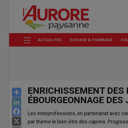
Aller
au
contenu
principal
ACTUALITÉS
ÉLEVAGE & FOURRAGE
CUL
ENRICHISSEMENT DES 
Share
ÉBOURGEONNAGE DES 
LinkedIn
Facebook
Les interprofessions, en partenariat avec c
X
par thème le bien-être des caprins. Progress