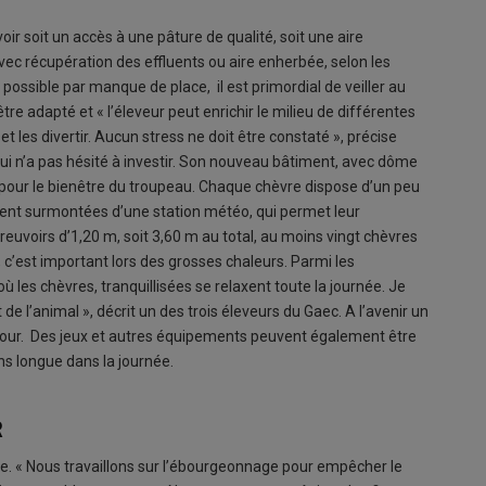
voir soit un accès à une pâture de qualité, soit une aire
vec récupération des effluents ou aire enherbée, selon les
 possible par manque de place, il est primordial de veiller au
tre adapté et « l’éleveur peut enrichir le milieu de différentes
t les divertir. Aucun stress ne doit être constaté », précise
ui n’a pas hésité à investir. Son nouveau bâtiment, avec dôme
çu pour le bienêtre du troupeau. Chaque chèvre dispose d’un peu
e-vent surmontées d’une station météo, qui permet leur
euvoirs d’1,20 m, soit 3,60 m au total, au moins vingt chèvres
c’est important lors des grosses chaleurs. Parmi les
ù les chèvres, tranquillisées se relaxent toute la journée. Je
l’animal », décrit un des trois éleveurs du Gaec. A l’avenir un
e jour. Des jeux et autres équipements peuvent également être
ns longue dans la journée.
R
ière. « Nous travaillons sur l’ébourgeonnage pour empêcher le