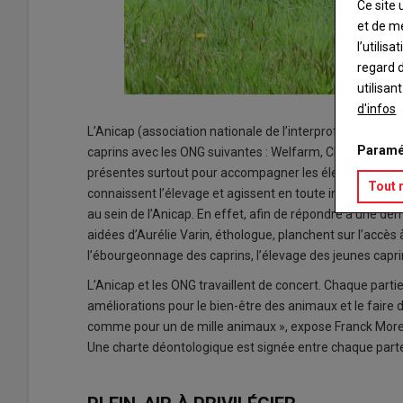
Ce site 
et de m
l’utilis
regard d
utilisan
d'infos
L’Anicap (association nationale de l’interprofession capr
Paramé
caprins avec les ONG suivantes : Welfarm, CIWF et LFDA
présentes surtout pour accompagner les éleveurs dans la
Tout 
connaissent l’élevage et agissent en toute intelligence »
au sein de l’Anicap. En effet, afin de répondre à une de
aidées d’Aurélie Varin, éthologue, planchent sur l’accès
l’ébourgeonnage des caprins, l’élevage des jeunes cap
L’Anicap et les ONG travaillent de concert. Chaque partie
améliorations pour le bien-être des animaux et le faire 
comme pour un de mille animaux », expose Franck Moreau
Une charte déontologique est signée entre chaque parte