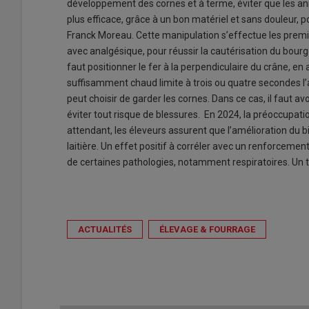
développement des cornes et à terme, éviter que les an
plus efficace, grâce à un bon matériel et sans douleur, 
Franck Moreau. Cette manipulation s’effectue les premi
avec analgésique, pour réussir la cautérisation du bourg
faut positionner le fer à la perpendiculaire du crâne, en
suffisamment chaud limite à trois ou quatre secondes l’
peut choisir de garder les cornes. Dans ce cas, il faut av
éviter tout risque de blessures. En 2024, la préoccupati
attendant, les éleveurs assurent que l’amélioration du 
laitière. Un effet positif à corréler avec un renforceme
de certaines pathologies, notamment respiratoires. Un tr
ACTUALITÉS
ÉLEVAGE & FOURRAGE