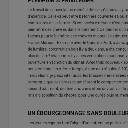
PLEIN-AIR À PRIVILÉGIER
Le travail de concertation mené a défini qu’il pouvait y a
d’exercice. Celle-ci peut être bétonnée couverte et/ou a
contraintes de la ferme. Si cet accès extérieur n’est pas
bien-être des chèvres dans le bâtiment. Ce dernier doit ê
façons pour le bienêtre des chèvres et pour les stimuler e
Franck Moreau. Exemple avec le Gaec du Pont, à Jars, q
de lumière, construit en bois il y a deux ans, a été con
plus de 2 m² chacune. « Il y a des ventilations par bris
ouverture en fonction du climat. Avec trois nouveaux abr
peuvent boire en même temps, à une eau régulée à 10°, 
innovations, je peux citer aussi les brosses mécanisées o
remarque que ces brosses améliorent le comportement de 
second bâtiment, destiné aux chevrettes devrait voir l
mis à disposition du cheptel pour une durée plus ou moi
UN ÉBOURGEONNAGE SANS DOULEU
Les jeunes caprins font l’objet d’une attention particul