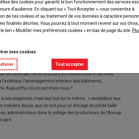
utilise des cookies pour garantir le bon fonctionnement des services ess
esure d’audience. En cliquant sur « Tout Accepter », vous consentez à
ation de ces cookies et au traitement de vos données à caractère person
es finalités décrites. Vous pourrez à tout moment revenir sur vos choix,
t le lien « Modifier mes préférences cookies » en bas de page du site.
Plu
ine) travaille depuis fin 2017 au bien-être animal pour les
trer mes cookies
. « Ces ONG sont soucieuses du bien-être animal et sont
 démarche sans qu’ils aient à investir outre mesure. Elles
refuser
Tout accepter
, précise d’emblée Franck Moreau, qui a été un des initiateurs
mande sociétale, cette structure professionnelle et les ONG,
 à l’extérieur, l’aménagement intérieur des bâtiments,
rins. Aujourd’hui où en sommes-nous ?
 a ses exigences, mais leur but est le même : « sensibiliser aux
de manière douce, que ce soit pour un élevage de petite taille
, administrateur dans le collège des producteurs de l’Anicap.
naire.