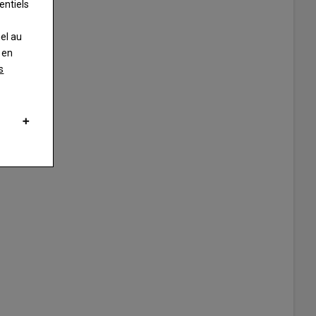
entiels
nel au
 en
s