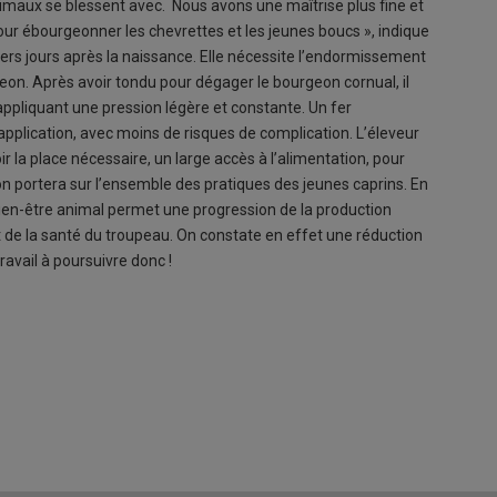
imaux se blessent avec. Nous avons une maîtrise plus fine et
pour ébourgeonner les chevrettes et les jeunes boucs », indique
ers jours après la naissance. Elle nécessite l’endormissement
eon. Après avoir tondu pour dégager le bourgeon cornual, il
 appliquant une pression légère et constante. Un fer
application, avec moins de risques de complication. L’éleveur
oir la place nécessaire, un large accès à l’alimentation, pour
on portera sur l’ensemble des pratiques des jeunes caprins. En
bien-être animal permet une progression de la production
nt de la santé du troupeau. On constate en effet une réduction
avail à poursuivre donc !