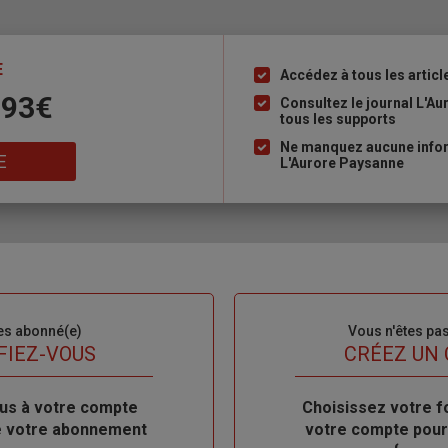
E
Accédez à tous les articl
Liste
 93€
à
Consultez le journal L'A
tous les supports
puce
Ne manquez aucune inform
E
L'Aurore Paysanne
es abonné(e)
Sous-
Vous n'êtes pa
titre
FIEZ-VOUS
TITRE
CRÉEZ UN
us à votre compte
Body
Choisissez votre f
de votre abonnement
votre compte pour