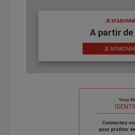
TITRE
JE M'ABONN
Body
A partir de
Lien
JE M'ABONN
Sous-
Vous êt
titre
TITRE
IDENTI
Body
Connectez-vo
pour profiter 