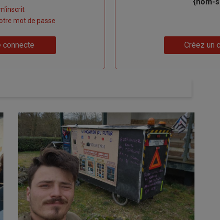
{nom-si
m'inscrit
 votre mot de passe
Lien
 connecte
Créez un 