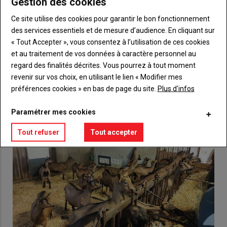
Gestion des cookies
Body
Choisissez votre formule et créez votre
compte pour accéder à tout {nom-site}.
Ce site utilise des cookies pour garantir le bon fonctionnement
des services essentiels et de mesure d’audience. En cliquant sur
Lien
Créez un compte
« Tout Accepter », vous consentez à l’utilisation de ces cookies
et au traitement de vos données à caractère personnel au
regard des finalités décrites. Vous pourrez à tout moment
VOUS AIMEREZ AUSSI
revenir sur vos choix, en utilisant le lien « Modifier mes
préférences cookies » en bas de page du site.
Plus d'infos
Paramétrer mes cookies
Tout refuser
Tout accepter