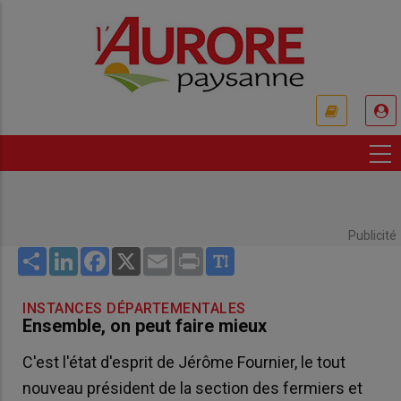
Aller
au
contenu
principal
USER
ACCOUNT
MENU
Publicité
Share
LinkedIn
Facebook
X
Email
Print
INSTANCES DÉPARTEMENTALES
Ensemble, on peut faire mieux
C'est l'état d'esprit de Jérôme Fournier, le tout
nouveau président de la section des fermiers et