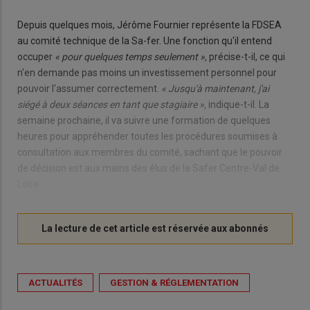
Depuis quelques mois, Jérôme Fournier représente la FDSEA
au comité technique de la Sa-fer. Une fonction qu'il entend
occuper
« pour quelques temps seulement »,
précise-t-il, ce qui
n'en demande pas moins un investissement personnel pour
pouvoir l'assumer correctement.
« Jusqu'à maintenant, j'ai
siégé à deux séances en tant que stagiaire »,
indique-t-il. La
semaine prochaine, il va suivre une formation de quelques
heures pour appréhender toutes les procédures soumises à
consultation aux membres du comité, sachant que le pouvoir
de décision est aux mains des élus de la Safer Centre-Val de
Loire.
ACTUALITÉS
GESTION & RÉGLEMENTATION