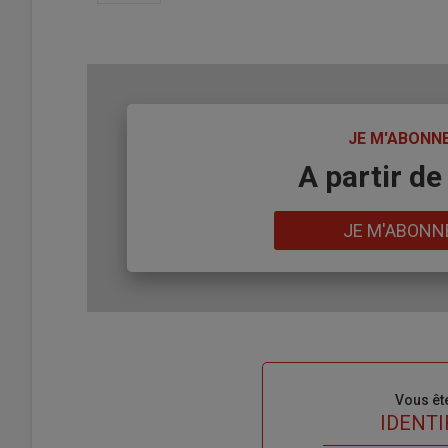
TITRE
JE M'ABONN
Body
A partir de
Lien
JE M'ABONN
Sous-
Vous êt
titre
TITRE
IDENTI