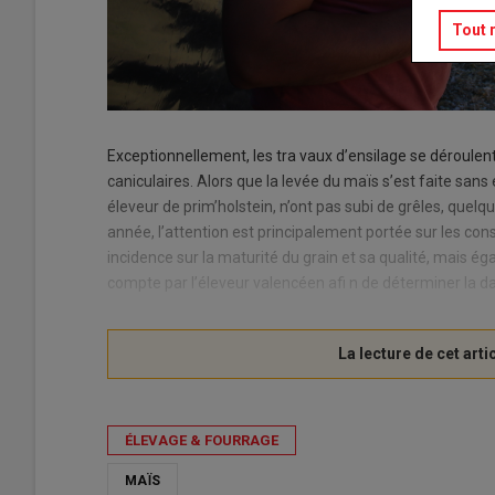
Tout 
Exceptionnellement, les tra vaux d’ensilage se déroulent
caniculaires. Alors que la levée du maïs s’est faite san
éleveur de prim’holstein, n’ont pas subi de grêles, quel
année, l’attention est principalement portée sur les co
incidence sur la maturité du grain et sa qualité, mais ég
compte par l’éleveur valencéen afi n de déterminer la d
ÉLEVAGE & FOURRAGE
MAÏS