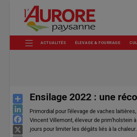
Aller
au
contenu
principal
ACTUALITÉS
ÉLEVAGE & FOURRAGE
CUL
Ensilage 2022 : une réco
Share
LinkedIn
Primordial pour l’élevage de vaches laitières
Facebook
Vincent Villemont, éleveur de prim’holstein à 
jours pour limiter les dégâts liés à la chaleur.
X