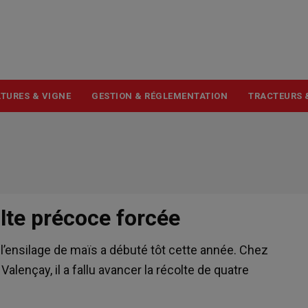
USER
ACCOUNT
MENU
TURES & VIGNE
GESTION & RÉGLEMENTATION
TRACTEURS 
lte précoce forcée
, l’ensilage de maïs a débuté tôt cette année. Chez
Valençay, il a fallu avancer la récolte de quatre