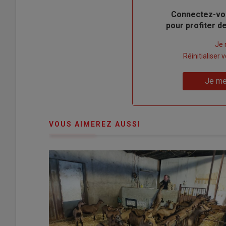
Body
Connectez-vo
pour profiter 
Lien
Je 
"Créer
Lien
Réinitialiser
un
"Réinitialiser
Lien
nouveau
votre
Je me
"Je
compte"
mot
me
de
connecte"
passe"
VOUS AIMEREZ AUSSI