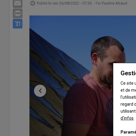
Email
Publié le
ven 26/08/2022 - 07:30
- Par
Pauline Abaud
Print
Gesti
Ce site 
et de m
l’utilis
regard d
utilisan
d'infos
Paramé