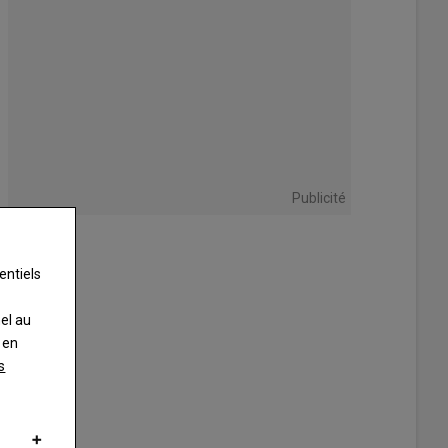
Publicité
entiels
nel au
 en
s