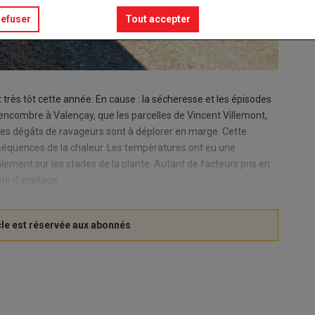
refuser
Tout accepter
 très tôt cette année. En cause : la sécheresse et les épisodes
s encombre à Valençay, que les parcelles de Vincent Villemont,
ques dégâts de ravageurs sont à déplorer en marge. Cette
nséquences de la chaleur. Les températures ont eu une
alement sur les stades de la plante. Autant de facteurs pris en
ate d’ensilage.