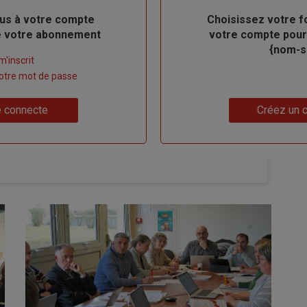
us à votre compte
Body
Choisissez votre f
de votre abonnement
votre compte pour
{nom-si
m'inscrit
 votre mot de passe
Lien
 connecte
Créez un 