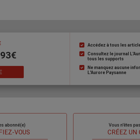
E
Accédez à tous les articl
Liste
 93€
à
Consultez le journal L'A
tous les supports
puce
Ne manquez aucune inform
E
L'Aurore Paysanne
es abonné(e)
Sous-
Vous n'êtes pa
titre
FIEZ-VOUS
TITRE
CRÉEZ UN