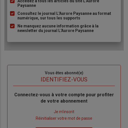
Accédez à tous les articles du site L'Aurore
Liste
Paysanne
à
Consultez le journal L'Aurore Paysanne au format
puce
numérique, sur tous les supports
Ne manquez aucune information grâce à la
newsletter du journal L'Aurore Paysanne
Sous-
Vous êtes abonné(e)
titre
TITRE
IDENTIFIEZ-VOUS
Body
Connectez-vous à votre compte pour profiter
de votre abonnement
Lien
Je m'inscrit
"Créer
Lien
Réinitialiser votre mot de passe
un
"Réinitialiser