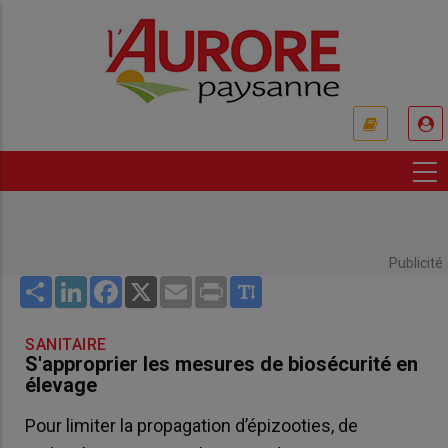
Aller
au
contenu
principal
USER
ACCOUNT
MENU
Publicité
Share
LinkedIn
Facebook
X
Email
Print
SANITAIRE
S'approprier les mesures de biosécurité en
élevage
Pour limiter la propagation d’épizooties, de