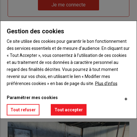
Lien
nouveau
votre
Je me connecte
"Je
compte"
mot
me
de
connecte"
passe"
Gestion des cookies
Sous-
Vous n'êtes pas abonné(e)
Ce site utilise des cookies pour garantir le bon fonctionnement
titre
TITRE
CRÉEZ UN COMPTE
des services essentiels et de mesure d’audience. En cliquant sur
« Tout Accepter », vous consentez à l’utilisation de ces cookies
Body
Choisissez votre formule et créez votre
et au traitement de vos données à caractère personnel au
compte pour accéder à tout {nom-site}.
regard des finalités décrites. Vous pourrez à tout moment
revenir sur vos choix, en utilisant le lien « Modifier mes
Lien
Créez un compte
préférences cookies » en bas de page du site.
Plus d'infos
Paramétrer mes cookies
VOUS AIMEREZ AUSSI
Tout refuser
Tout accepter