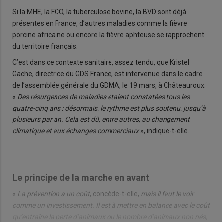
Si la MHE, la FCO, la tuberculose bovine, la BVD sont déjà
présentes en France, d’autres maladies comme la fièvre
porcine africaine ou encore la fièvre aphteuse se rapprochent
du territoire français.
C’est dans ce contexte sanitaire, assez tendu, que Kristel
Gache, directrice du GDS France, est intervenue dans le cadre
de l’assemblée générale du GDMA, le 19 mars, à Châteauroux.
«
Des résurgences de maladies étaient constatées tous les
quatre-cinq ans ; désormais, le rythme est plus soutenu, jusqu’à
plusieurs par an. Cela est dû, entre autres, au changement
climatique et aux échanges commerciaux
», indique-t-elle.
Le principe de la marche en avant
«
La prévention a un coût
, concède-t-elle,
mais il faut le voir
comme un investissement. Il est à mettre en balance avec le coût
qu’entraîne la perte d’animaux ou le nombre d’animaux non nés,