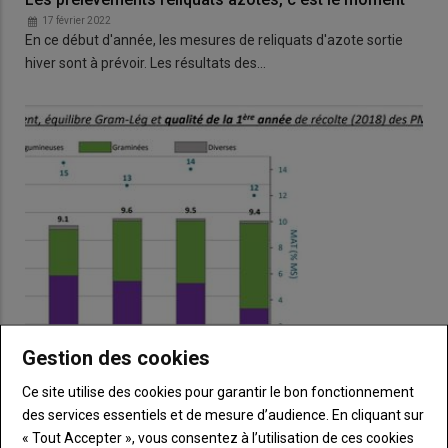
17 février 2022
En ce début d'année, les mesures de reliquats d'azote sortie
hiver sont à prévoir. Les résultats des…
Gestion des cookies
Ce site utilise des cookies pour garantir le bon fonctionnement
Comment appréhender la fertilisation de sa prairie ?
des services essentiels et de mesure d’audience. En cliquant sur
01 juillet 2021
« Tout Accepter », vous consentez à l’utilisation de ces cookies
Le pilotage de la fertilisation azotée des prairies multi-espèces