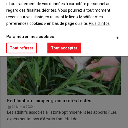
et au traitement de vos données à caractère personnel au
doit s’effectuer selon le ratio graminées…
regard des finalités décrites. Vous pourrez à tout moment
revenir sur vos choix, en utilisant le lien « Modifier mes
préférences cookies » en bas de page du site.
Plus d'infos
Paramétrer mes cookies
Tout refuser
Tout accepter
Fertilisation : cinq engrais azotés testés
31 janvier 2020
Les additifs associés à l'azote optimisent-ils les apports ? Les
expérimentations d'Arvalis font état de…