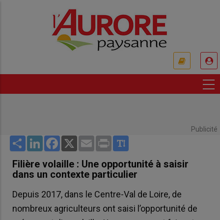
Aller
au
contenu
principal
USER
ACCOUNT
MENU
Publicité
Share
LinkedIn
Facebook
X
Email
Print
Filière volaille : Une opportunité à saisir
dans un contexte particulier
Depuis 2017, dans le Centre-Val de Loire, de
nombreux agriculteurs ont saisi l’opportunité de