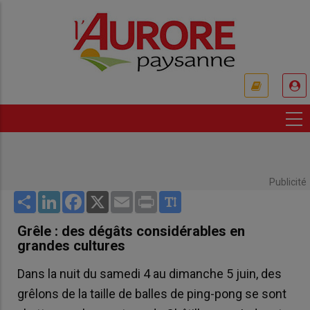
Aller
au
contenu
principal
USER
ACCOUNT
MENU
Publicité
Share
LinkedIn
Facebook
X
Email
Print
Grêle : des dégâts considérables en
grandes cultures
Dans la nuit du samedi 4 au dimanche 5 juin, des
grêlons de la taille de balles de ping-pong se sont