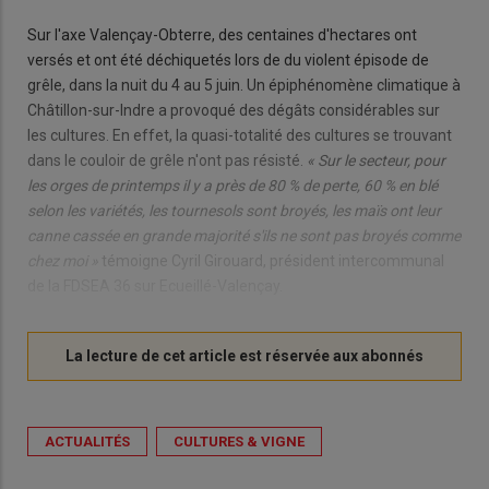
Sur l'axe Valençay-Obterre, des centaines d'hectares ont
versés et ont été déchiquetés lors de du violent épisode de
grêle, dans la nuit du 4 au 5 juin. Un épiphénomène climatique à
Châtillon-sur-Indre a provoqué des dégâts considérables sur
les cultures. En effet, la quasi-totalité des cultures se trouvant
dans le couloir de grêle n'ont pas résisté.
« Sur le secteur, pour
les orges de printemps il y a près de 80 % de perte, 60 % en blé
selon les variétés, les tournesols sont broyés, les maïs ont leur
canne cassée en grande majorité s'ils ne sont pas broyés comme
chez moi »
témoigne Cyril Girouard, président intercommunal
de la FDSEA 36 sur Ecueillé-Valençay.
ACTUALITÉS
CULTURES & VIGNE