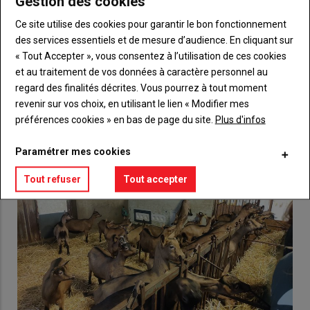
Gestion des cookies
compte pour accéder à tout {nom-site}.
Ce site utilise des cookies pour garantir le bon fonctionnement
des services essentiels et de mesure d’audience. En cliquant sur
Lien
Créez un compte
« Tout Accepter », vous consentez à l’utilisation de ces cookies
et au traitement de vos données à caractère personnel au
regard des finalités décrites. Vous pourrez à tout moment
VOUS AIMEREZ AUSSI
revenir sur vos choix, en utilisant le lien « Modifier mes
préférences cookies » en bas de page du site.
Plus d'infos
Paramétrer mes cookies
Tout refuser
Tout accepter