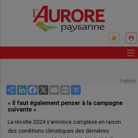
Aller
au
contenu
principal
USER
ACCOUNT
MENU
Publicité
Share
LinkedIn
Facebook
X
Email
Print
« Il faut également penser à la campagne
suivante »
La récolte 2024 s’annonce complexe en raison
des conditions climatiques des dernières