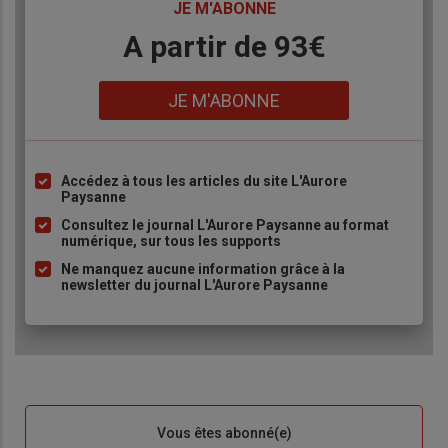
TITRE
JE M'ABONNE
Body
A partir de 93€
Lien
JE M'ABONNE
Accédez à tous les articles du site L'Aurore
Liste
Paysanne
à
Consultez le journal L'Aurore Paysanne au format
puce
numérique, sur tous les supports
Ne manquez aucune information grâce à la
newsletter du journal L'Aurore Paysanne
Sous-
Vous êtes abonné(e)
titre