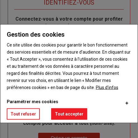
TITRE
IDENTIFIEZ-VOUS
Body
Connectez-vous à votre compte pour profiter
de votre abonnement
Gestion des cookies
Lien
Je m'inscrit
"Créer
Lien
Réinitialiser votre mot de passe
Ce site utilise des cookies pour garantir le bon fonctionnement
un
"Réinitialiser
des services essentiels et de mesure d’audience. En cliquant sur
Lien
nouveau
votre
« Tout Accepter », vous consentez à l’utilisation de ces cookies
Je me connecte
"Je
compte"
mot
et au traitement de vos données à caractère personnel au
me
de
regard des finalités décrites. Vous pourrez à tout moment
connecte"
passe"
revenir sur vos choix, en utilisant le lien « Modifier mes
préférences cookies » en bas de page du site.
Plus d'infos
Sous-
Vous n'êtes pas abonné(e)
titre
TITRE
CRÉEZ UN COMPTE
Paramétrer mes cookies
Tout refuser
Tout accepter
Body
Choisissez votre formule et créez votre
compte pour accéder à tout {nom-site}.
Lien