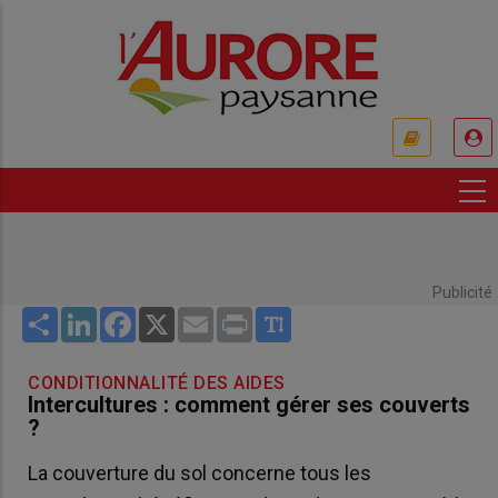
Aller
au
contenu
principal
USER
ACCOUNT
MENU
Publicité
Share
LinkedIn
Facebook
X
Email
Print
CONDITIONNALITÉ DES AIDES
Intercultures : comment gérer ses couverts
?
La couverture du sol concerne tous les