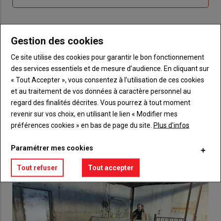
me
de
connecte"
passe"
Gestion des cookies
Sous-
Vous n'êtes pas abonné(e)
titre
TITRE
CRÉEZ UN COMPTE
Ce site utilise des cookies pour garantir le bon fonctionnement
des services essentiels et de mesure d’audience. En cliquant sur
Body
Choisissez votre formule et créez votre
« Tout Accepter », vous consentez à l’utilisation de ces cookies
compte pour accéder à tout {nom-site}.
et au traitement de vos données à caractère personnel au
regard des finalités décrites. Vous pourrez à tout moment
Lien
Créez un compte
revenir sur vos choix, en utilisant le lien « Modifier mes
préférences cookies » en bas de page du site.
Plus d'infos
Paramétrer mes cookies
VOUS AIMEREZ AUSSI
Tout refuser
Tout accepter