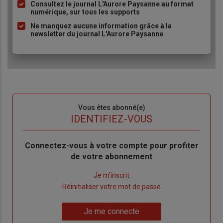
Consultez le journal L'Aurore Paysanne au format
puce
numérique, sur tous les supports
Ne manquez aucune information grâce à la
newsletter du journal L'Aurore Paysanne
Sous-
Vous êtes abonné(e)
titre
TITRE
IDENTIFIEZ-VOUS
Body
Connectez-vous à votre compte pour profiter
de votre abonnement
Lien
Je m'inscrit
"Créer
Lien
Réinitialiser votre mot de passe
un
"Réinitialiser
Lien
nouveau
votre
Je me connecte
"Je
compte"
mot