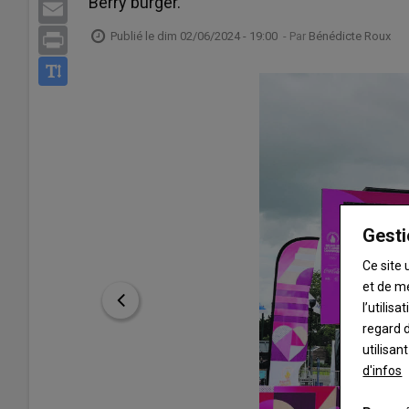
Berry burger.
Email
Publié le
dim 02/06/2024 - 19:00
- Par
Bénédicte Roux
Print
Gesti
Ce site 
et de m
l’utilis
regard d
utilisan
d'infos