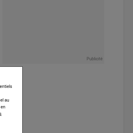
Publicité
entiels
nel au
 en
s