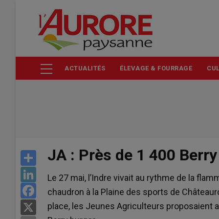
Aller
au
contenu
principal
ACTUALITÉS
ÉLEVAGE & FOURRAGE
CUL
JA : Près de 1 400 Berry
Share
LinkedIn
Le 27 mai, l’Indre vivait au rythme de la fla
Facebook
chaudron à la Plaine des sports de Châteaur
place, les Jeunes Agriculteurs proposaient au
X