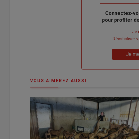
Body
Connectez-vo
pour profiter 
Lien
Je 
"Créer
Lien
Réinitialiser
un
"Réinitialiser
Lien
nouveau
votre
Je me
"Je
compte"
mot
me
de
connecte"
passe"
VOUS AIMEREZ AUSSI