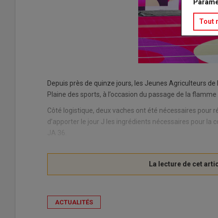
Paramé
Tout 
Depuis près de quinze jours, les Jeunes Agriculteurs de l’
Plaine des sports, à l’occasion du passage de la flamme
Côté logistique, deux vaches ont été nécessaires pour ré
d’apporter le jour J les ingrédients nécessaires pour la
JA 36.
ACTUALITÉS