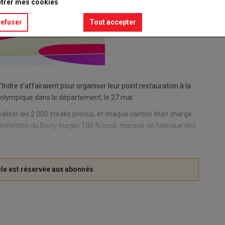
trer mes cookies
refuser
Tout accepter
Indre s’affairaient pour organiser leur point restauration à la
 olympique dans le département, le 27 mai.
aliser les 2 000 steaks prévus, et chaque canton était chargé
 confection du Berry burger 100 % local, marque de fabrique des