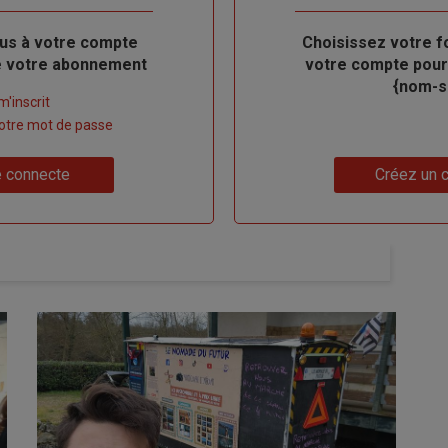
us à votre compte
Body
Choisissez votre f
de votre abonnement
votre compte pour
{nom-si
m'inscrit
 votre mot de passe
Lien
 connecte
Créez un 