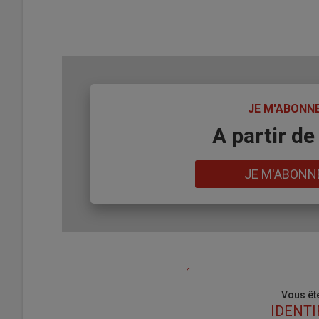
TITRE
JE M'ABONN
Body
A partir de
Lien
JE M'ABONN
Sous-
Vous êt
titre
TITRE
IDENTI