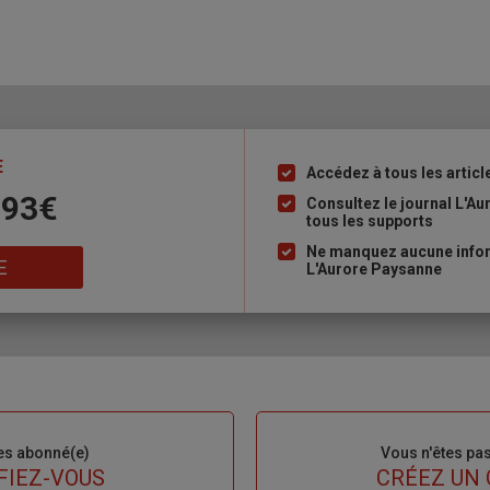
E
Accédez à tous les articl
Liste
 93€
à
Consultez le journal L'A
tous les supports
puce
Ne manquez aucune inform
E
L'Aurore Paysanne
es abonné(e)
Sous-
Vous n'êtes pa
titre
FIEZ-VOUS
TITRE
CRÉEZ UN