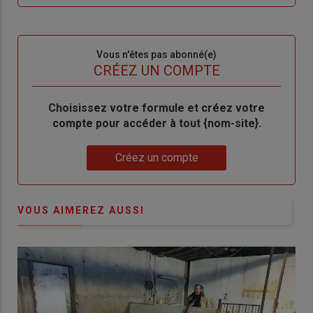
me
de
connecte"
passe"
Sous-
Vous n'êtes pas abonné(e)
titre
TITRE
CRÉEZ UN COMPTE
Body
Choisissez votre formule et créez votre
compte pour accéder à tout {nom-site}.
Lien
Créez un compte
VOUS AIMEREZ AUSSI