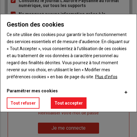
Consultez le journal L'Aurore Paysanne au format
puce
numérique, sur tous les supports
Ne manquez aucune information grâce à la
newsletter du journal L'Aurore Paysanne
Gestion des cookies
Ce site utilise des cookies pour garantir le bon fonctionnement
des services essentiels et de mesure d’audience. En cliquant sur
« Tout Accepter », vous consentez à l’utilisation de ces cookies
et au traitement de vos données à caractère personnel au
regard des finalités décrites. Vous pourrez à tout moment
Sous-
Vous êtes abonné(e)
titre
revenir sur vos choix, en utilisant le lien « Modifier mes
TITRE
IDENTIFIEZ-VOUS
préférences cookies » en bas de page du site.
Plus d'infos
Body
Connectez-vous à votre compte pour profiter
Paramétrer mes cookies
de votre abonnement
Tout refuser
Tout accepter
Lien
Je m'inscrit
"Créer
Lien
Réinitialiser votre mot de passe
un
"Réinitialiser
Lien
nouveau
votre
Je me connecte
"Je
compte"
mot