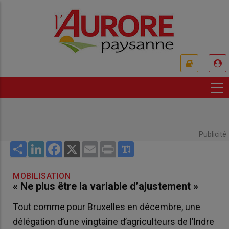
Aller
au
contenu
principal
USER
ACCOUNT
MENU
Publicité
Share
LinkedIn
Facebook
X
Email
Print
MOBILISATION
« Ne plus être la variable d’ajustement »
Tout comme pour Bruxelles en décembre, une
délégation d’une vingtaine d’agriculteurs de l’Indre