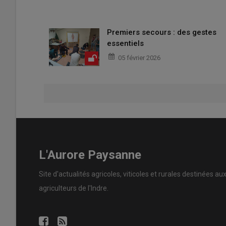
Premiers secours : des gestes
essentiels
05 février 2026
L'Aurore Paysanne
Site d'actualités agricoles, viticoles et rurales destinées au
agriculteurs de l'Indre.