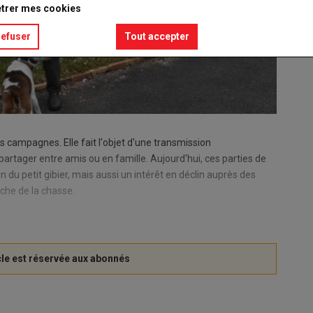
trer mes cookies
refuser
Tout accepter
es campagnes. Elle fait l'objet d'une transmission
 partager entre amis ou en famille. Aujourd'hui, ces parties de
n du petit gibier, mais aussi un intérêt en déclin auprès des
oche de la chasse.