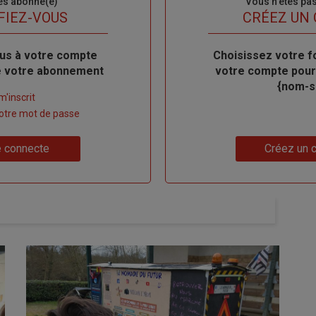
es abonné(e)
Sous-
Vous n'êtes pa
titre
FIEZ-VOUS
TITRE
CRÉEZ UN
us à votre compte
Body
Choisissez votre f
de votre abonnement
votre compte pour
{nom-si
m'inscrit
 votre mot de passe
Lien
 connecte
Créez un 