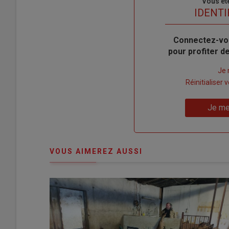
Sous-
Vous êt
titre
TITRE
IDENTI
Body
Connectez-vo
pour profiter 
Lien
Je 
"Créer
Lien
Réinitialiser
un
"Réinitialiser
Lien
nouveau
votre
Je me
"Je
compte"
mot
me
de
connecte"
passe"
VOUS AIMEREZ AUSSI