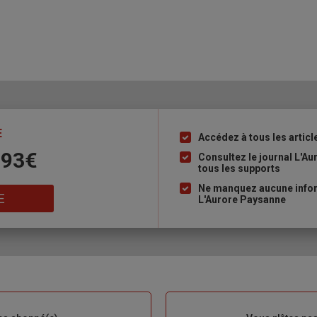
E
Accédez à tous les articl
Liste
 93€
à
Consultez le journal L'A
tous les supports
puce
Ne manquez aucune inform
E
L'Aurore Paysanne