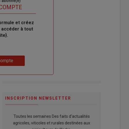
s abonné(e)
 COMPTE
ormule et créez
 accéder à tout
te}.
compte
INSCRIPTION NEWSLETTER
Toutes les semaines Des faits d'actualités
agricoles, viticoles et rurales destinées aux