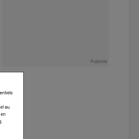
Publicité
entiels
nel au
 en
s