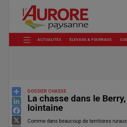
Aller
au
contenu
principal
ACTUALITÉS
ÉLEVAGE & FOURRAGE
CUL
Share
DOSSIER CHASSE
La chasse dans le Berry, 
LinkedIn
lointaine
Facebook
X
Comme dans beaucoup de territoires ruraux, 