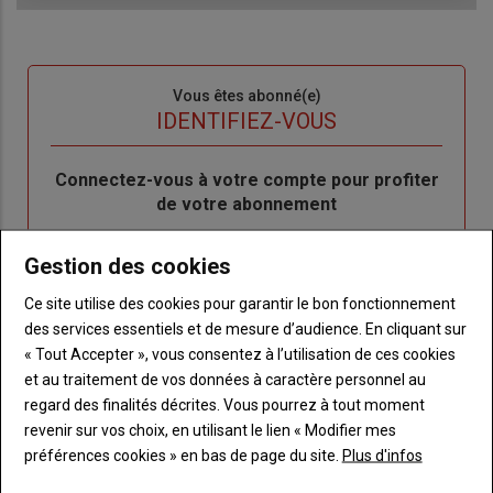
Sous-
Vous êtes abonné(e)
titre
TITRE
IDENTIFIEZ-VOUS
Body
Connectez-vous à votre compte pour profiter
de votre abonnement
Lien
Je m'inscrit
Gestion des cookies
"Créer
Lien
Réinitialiser votre mot de passe
un
"Réinitialiser
Ce site utilise des cookies pour garantir le bon fonctionnement
Lien
nouveau
votre
Je me connecte
des services essentiels et de mesure d’audience. En cliquant sur
"Je
compte"
mot
« Tout Accepter », vous consentez à l’utilisation de ces cookies
me
de
et au traitement de vos données à caractère personnel au
connecte"
passe"
regard des finalités décrites. Vous pourrez à tout moment
revenir sur vos choix, en utilisant le lien « Modifier mes
Sous-
Vous n'êtes pas abonné(e)
préférences cookies » en bas de page du site.
Plus d'infos
titre
TITRE
CRÉEZ UN COMPTE