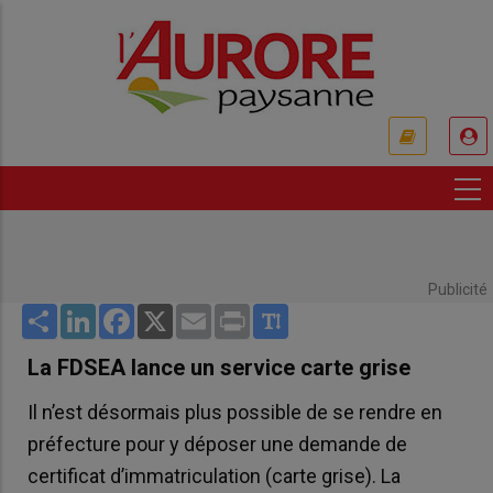
Aller
au
contenu
principal
USER
ACCOUNT
MENU
Publicité
Share
LinkedIn
Facebook
X
Email
Print
La FDSEA lance un service carte grise
Il n’est désormais plus possible de se rendre en
préfecture pour y déposer une demande de
certificat d’immatriculation (carte grise). La