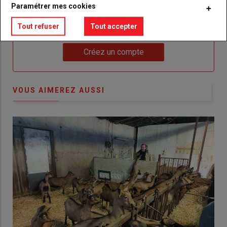
Paramétrer mes cookies
Body
Choisissez votre formule et créez votre
Tout refuser
Tout accepter
compte pour accéder à tout {nom-site}.
Lien
Créez un compte
VOUS AIMEREZ AUSSI