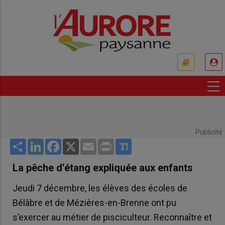
Aller
au
contenu
principal
USER
ACCOUNT
MENU
Publicité
Share
LinkedIn
Facebook
X
Email
Print
La pêche d’étang expliquée aux enfants
Jeudi 7 décembre, les élèves des écoles de
Bélâbre et de Mézières-en-Brenne ont pu
s’exercer au métier de pisciculteur. Reconnaître et