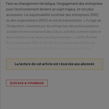
Face au changement climatique, l’engagement des entreprises
pour l’environnement devient un sujet majeur, et non plus
accessoire. La responsabilité sociétale des entreprises (RSE)
ou des organisations (RSO) en est la transcription. «
Il s’agit de
l’intégration volontaire par les entreprises des préoccupations
sociales et environnementales à leurs activités commerciales et
leurs relations avec leurs parties prenantes
», a défini Amélie
Roy, consultante RSE et climat chez Lestari conseil, lors de
l’assemblée générale de la laiterie de Verneuil le 30 mai.
ÉLEVAGE & FOURRAGE