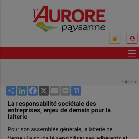
Aller
au
contenu
principal
USER
ACCOUNT
MENU
Publicité
Share
LinkedIn
Facebook
X
Email
Print
La responsabilité sociétale des
entreprises, enjeu de demain pour la
laiterie
Pour son assemblée générale, la laiterie de
Verneuil a souhaité sensibiliser ses adhérents et