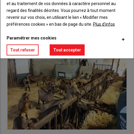
Lien
Créez un compte
et au traitement de vos données à caractère personnel au
regard des finalités décrites. Vous pourrez à tout moment
revenir sur vos choix, en utilisant le lien « Modifier mes
préférences cookies » en bas de page du site.
Plus d'infos
VOUS AIMEREZ AUSSI
Paramétrer mes cookies
Tout refuser
Tout accepter