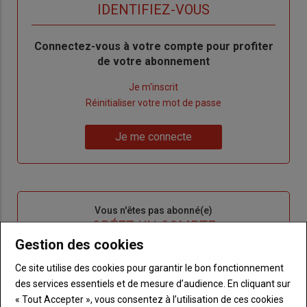
titre
TITRE
IDENTIFIEZ-VOUS
Body
Connectez-vous à votre compte pour profiter
de votre abonnement
Lien
Je m'inscrit
"Créer
Lien
Réinitialiser votre mot de passe
un
"Réinitialiser
Lien
nouveau
votre
Je me connecte
"Je
compte"
mot
me
de
connecte"
passe"
Sous-
Vous n'êtes pas abonné(e)
titre
TITRE
CRÉEZ UN COMPTE
Gestion des cookies
Body
Choisissez votre formule et créez votre
Ce site utilise des cookies pour garantir le bon fonctionnement
compte pour accéder à tout {nom-site}.
des services essentiels et de mesure d’audience. En cliquant sur
« Tout Accepter », vous consentez à l’utilisation de ces cookies