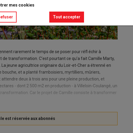
trer mes cookies
refuser
Tout accepter
rennent rarement le temps de se poser pour réfl échir à
de transformation. C’est pourtant ce qu’a fait Camille Marty,
 La jeune agricultrice originaire du Loir-et-Cher a étrenné en
bouche, et a planté framboisiers, myrtilliers, mûriers,
aut attendre deux à trois ans pour une pleine production, et
ectares - dont 2 500 m2 en production - à Villeloin-Coulangé, un
transformation. Car le projet de Camille consiste à transformer