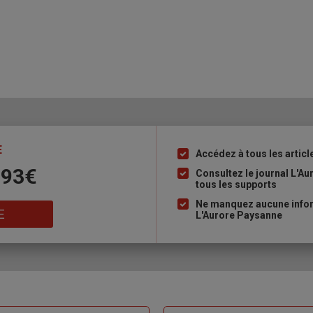
E
Accédez à tous les articl
Liste
 93€
à
Consultez le journal L'A
tous les supports
puce
Ne manquez aucune inform
E
L'Aurore Paysanne