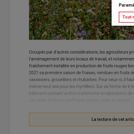
Paramé
Tout 
Occupés par d’autres considérations, les agriculteurs p
l’aménagement de leurs locaux de travail, et notamment 
fraîchement installée en production de fruits rouges bio.
2021 sa première saison de fraises, vendues en fruits de 
cassissiers, groseilliers et rhubarbes. Pour ceux-ci, il f
même neuf ans pour les myrtilliers. Sur sa ferme de 6 h
bâtiment existant va être transformé en laboratoire de 
ses petits fruits en confi tures, sirops, coulis et sorbets.