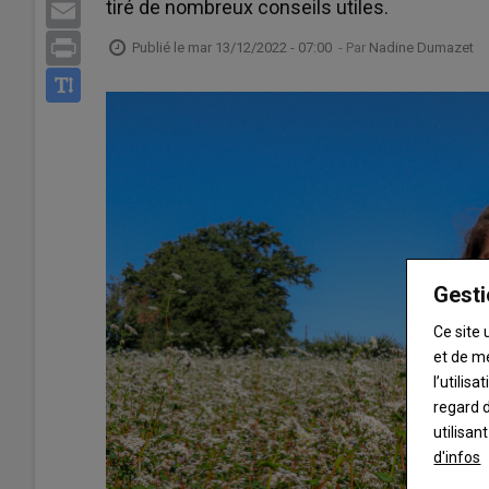
tiré de nombreux conseils utiles.
Email
Print
Publié le
mar 13/12/2022 - 07:00
- Par
Nadine Dumazet
Gesti
Ce site 
et de m
l’utilis
regard d
utilisan
d'infos