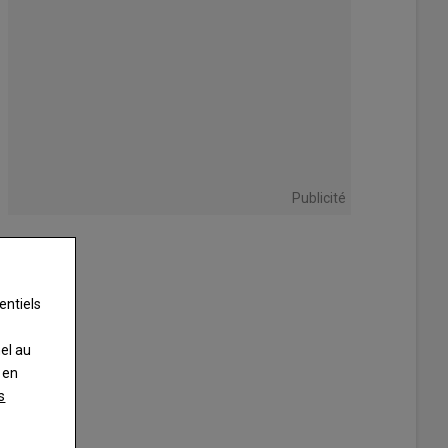
Publicité
entiels
nel au
 en
s