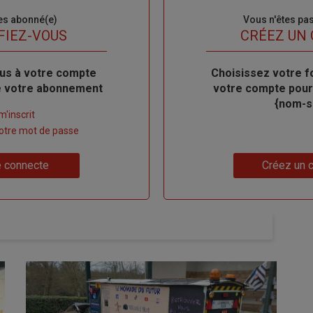
es abonné(e)
Sous-
Vous n'êtes pa
titre
FIEZ-VOUS
TITRE
CRÉEZ UN
us à votre compte
Body
Choisissez votre f
de votre abonnement
votre compte pour
{nom-si
m'inscrit
 votre mot de passe
Lien
 connecte
Créez un 