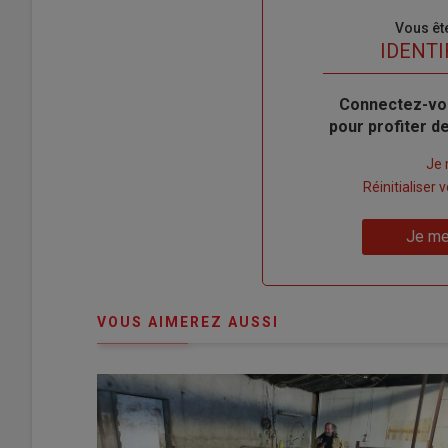
Sous-
Vous êt
titre
TITRE
IDENTI
Body
Connectez-vo
pour profiter 
Lien
Je 
"Créer
Lien
Réinitialiser
un
"Réinitialiser
Lien
nouveau
votre
Je me
"Je
compte"
mot
me
de
connecte"
passe"
VOUS AIMEREZ AUSSI