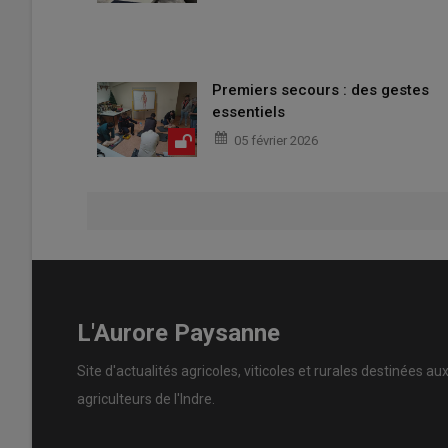
Premiers secours : des gestes
essentiels
05 février 2026
L'Aurore Paysanne
Site d'actualités agricoles, viticoles et rurales destinées au
agriculteurs de l'Indre.