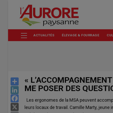
Aller
au
contenu
principal
ACTUALITÉS
ÉLEVAGE & FOURRAGE
CUL
« L’ACCOMPAGNEMENT 
Share
ME POSER DES QUESTI
LinkedIn
Facebook
Les ergonomes de la MSA peuvent accompag
X
leurs locaux de travail. Camille Marty, jeune i