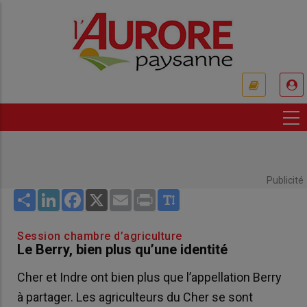
Aller
au
contenu
principal
USER
ACCOUNT
MENU
Publicité
Share
LinkedIn
Facebook
X
Email
Print
Session chambre d’agriculture
Le Berry, bien plus qu’une identité
Cher et Indre ont bien plus que l’appellation Berry
à partager. Les agriculteurs du Cher se sont