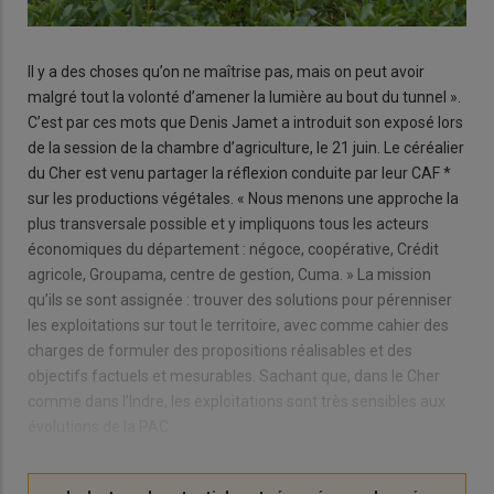
Il y a des choses qu’on ne maîtrise pas, mais on peut avoir
malgré tout la volonté d’amener la lumière au bout du tunnel ».
C’est par ces mots que Denis Jamet a introduit son exposé lors
de la session de la chambre d’agriculture, le 21 juin. Le céréalier
du Cher est venu partager la réflexion conduite par leur CAF *
sur les productions végétales. « Nous menons une approche la
plus transversale possible et y impliquons tous les acteurs
économiques du département : négoce, coopérative, Crédit
agricole, Groupama, centre de gestion, Cuma. » La mission
qu’ils se sont assignée : trouver des solutions pour pérenniser
les exploitations sur tout le territoire, avec comme cahier des
charges de formuler des propositions réalisables et des
objectifs factuels et mesurables. Sachant que, dans le Cher
comme dans l’Indre, les exploitations sont très sensibles aux
évolutions de la PAC.