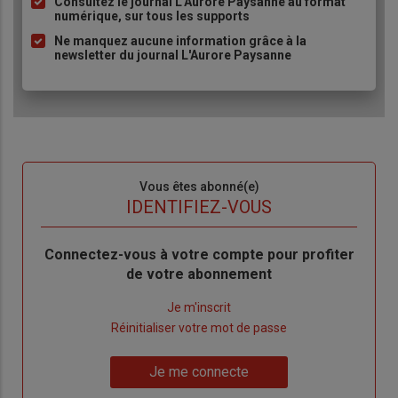
Consultez le journal L'Aurore Paysanne au format
puce
numérique, sur tous les supports
Ne manquez aucune information grâce à la
newsletter du journal L'Aurore Paysanne
Sous-
Vous êtes abonné(e)
titre
TITRE
IDENTIFIEZ-VOUS
Body
Connectez-vous à votre compte pour profiter
de votre abonnement
Lien
Je m'inscrit
"Créer
Lien
Réinitialiser votre mot de passe
un
"Réinitialiser
Lien
nouveau
votre
Je me connecte
"Je
compte"
mot