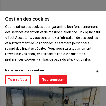
me
de
connecte"
passe"
Gestion des cookies
Sous-
Vous n'êtes pas abonné(e)
titre
TITRE
CRÉEZ UN COMPTE
Ce site utilise des cookies pour garantir le bon fonctionnement
des services essentiels et de mesure d’audience. En cliquant sur
Body
Choisissez votre formule et créez votre
« Tout Accepter », vous consentez à l’utilisation de ces cookies
compte pour accéder à tout {nom-site}.
et au traitement de vos données à caractère personnel au
regard des finalités décrites. Vous pourrez à tout moment
Lien
Créez un compte
revenir sur vos choix, en utilisant le lien « Modifier mes
préférences cookies » en bas de page du site.
Plus d'infos
Paramétrer mes cookies
VOUS AIMEREZ AUSSI
Tout refuser
Tout accepter