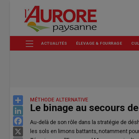
Aller
au
contenu
principal
ACTUALITÉS
ÉLEVAGE & FOURRAGE
CUL
Share
MÉTHODE ALTERNATIVE
Le binage au secours de
LinkedIn
Facebook
Au-delà de son rôle dans la stratégie de désh
les sols en limons battants, notamment pour
X