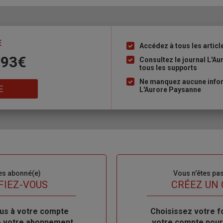
E
Accédez à tous les articl
Liste
 93€
à
Consultez le journal L'A
tous les supports
puce
Ne manquez aucune inform
E
L'Aurore Paysanne
es abonné(e)
Sous-
Vous n'êtes pa
titre
FIEZ-VOUS
TITRE
CRÉEZ UN
us à votre compte
Body
Choisissez votre f
de votre abonnement
votre compte pour