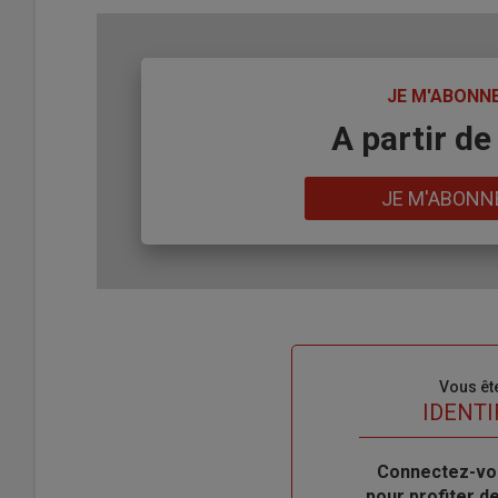
TITRE
JE M'ABONN
Body
A partir de
Lien
JE M'ABONN
Sous-
Vous êt
titre
TITRE
IDENTI
Body
Connectez-vo
pour profiter 