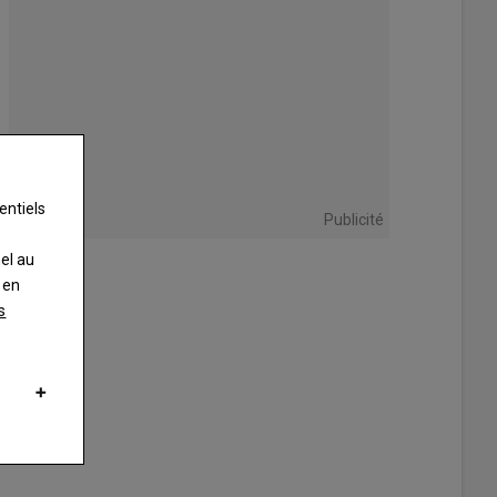
entiels
Publicité
nel au
 en
s