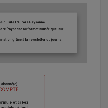
es du site L'Aurore Paysanne
urore Paysanne au format numérique, sur
ation grâce à la newsletter du journal
s abonné(e)
 COMPTE
ormule et créez
 accéder à tout