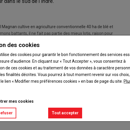
dans le sud de l'Indre.
 Magnan cultive en agriculture conventionnelle 40 ha de blé et
mons battants, il ne fait pas partie des mieux lotis, raison pour
il mécanique à la bineuse. Avec 6 autres agriculteurs
on des cookies
ier, une Monosem traînée 6 rangs repliable en 4 rangs, sans
explique l'éleveur.
Le binage permet surtout de refaire la
utilise des cookies pour garantir le bon fonctionnement des services ess
esure d’audience. En cliquant sur « Tout Accepter », vous consentez à
ation de ces cookies et au traitement de vos données à caractère person
es finalités décrites. Vous pourrez à tout moment revenir sur vos choix,
t le lien « Modifier mes préférences cookies » en bas de page du site.
Plu
trer mes cookies
RS & MATÉRIELS
refuser
Tout accepter