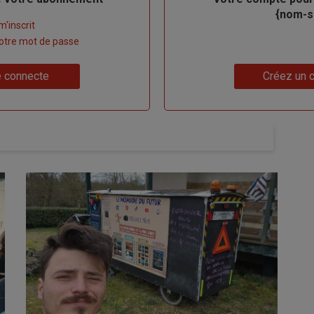
{nom-si
m'inscrit
 votre mot de passe
Lien
 connecte
Créez un 