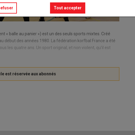
refuser
Tout accepter
ment « balle au panier ») est un des seuls sports mixtes. Créé
e au début des années 1980. La fédération korfbal France a été
les quatre ans. Un sport original, et non violent, qu’il est