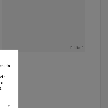
Publicité
entiels
nel au
 en
s