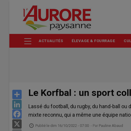
Aller
au
contenu
principal
ACTUALITÉS
ÉLEVAGE & FOURRAGE
CUL
Le Korfbal : un sport col
Share
LinkedIn
Lassé du football, du rugby, du hand-ball ou d
Facebook
mixte reconnu, qui a même une équipe national
X
Publié le
dim 16/10/2022 - 07:00
- Par
Pauline Abaud