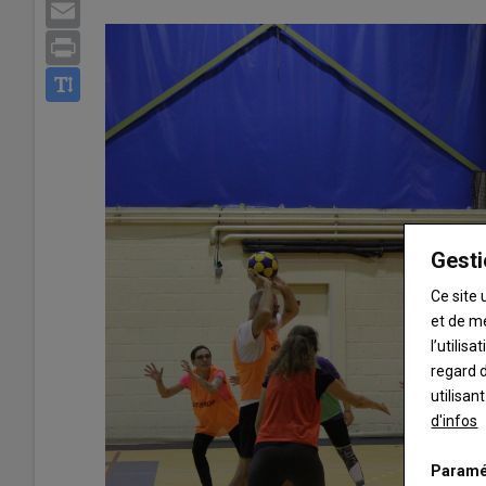
Email
Print
Gesti
Ce site 
et de m
l’utilis
regard d
utilisan
d'infos
Paramé