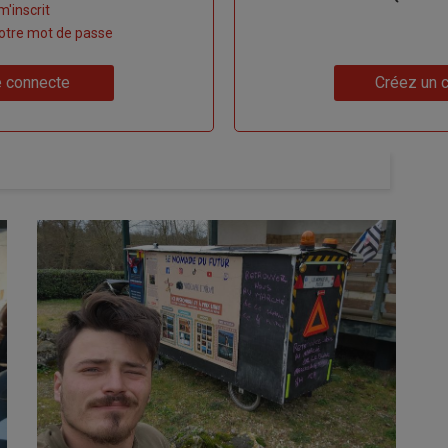
m'inscrit
 votre mot de passe
Lien
 connecte
Créez un 