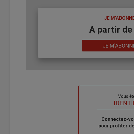
TITRE
JE M'ABONN
Body
A partir de
Lien
JE M'ABONN
Sous-
Vous êt
titre
TITRE
IDENTI
Body
Connectez-vo
pour profiter 