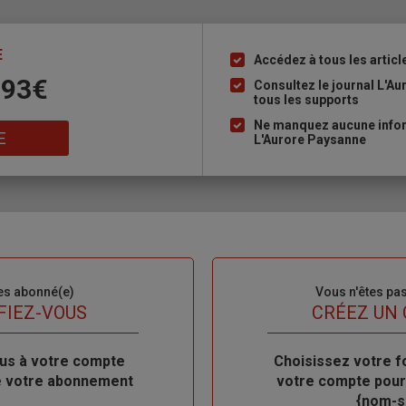
E
Accédez à tous les articl
Liste
 93€
à
Consultez le journal L'A
tous les supports
puce
Ne manquez aucune inform
E
L'Aurore Paysanne
es abonné(e)
Sous-
Vous n'êtes pa
titre
FIEZ-VOUS
TITRE
CRÉEZ UN
us à votre compte
Body
Choisissez votre f
de votre abonnement
votre compte pour
{nom-si