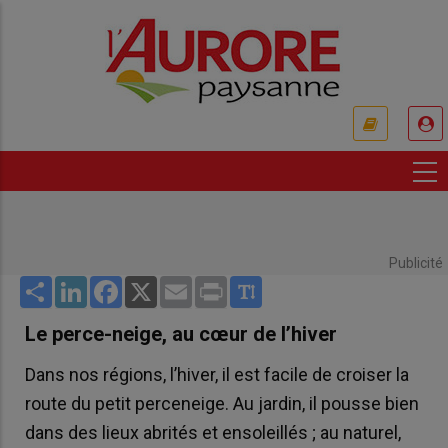
Aller
au
contenu
principal
USER
ACCOUNT
MENU
Publicité
Share
LinkedIn
Facebook
X
Email
Print
Le perce-neige, au cœur de l’hiver
Dans nos régions, l’hiver, il est facile de croiser la
route du petit perceneige. Au jardin, il pousse bien
dans des lieux abrités et ensoleillés ; au naturel,