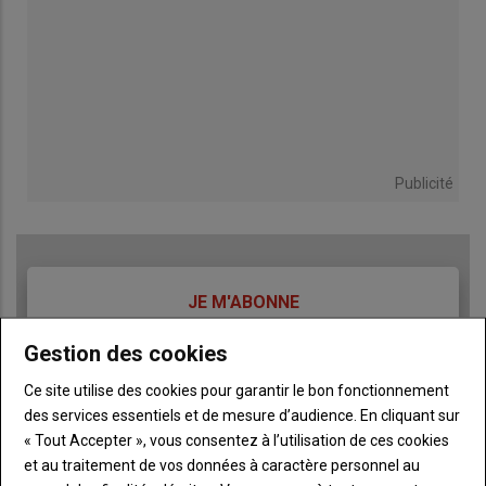
Publicité
TITRE
JE M'ABONNE
Body
A partir de 93€
Gestion des cookies
Ce site utilise des cookies pour garantir le bon fonctionnement
Lien
JE M'ABONNE
des services essentiels et de mesure d’audience. En cliquant sur
« Tout Accepter », vous consentez à l’utilisation de ces cookies
et au traitement de vos données à caractère personnel au