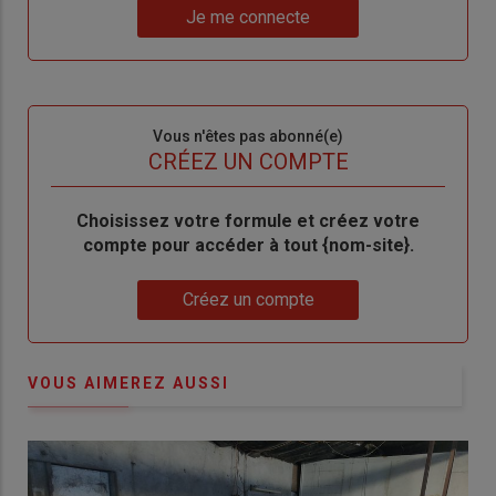
Lien
nouveau
votre
Je me connecte
"Je
compte"
mot
me
de
connecte"
passe"
Sous-
Vous n'êtes pas abonné(e)
titre
TITRE
CRÉEZ UN COMPTE
Body
Choisissez votre formule et créez votre
compte pour accéder à tout {nom-site}.
Lien
Créez un compte
VOUS AIMEREZ AUSSI