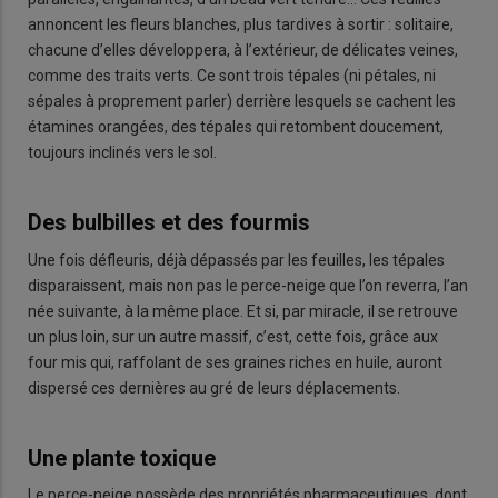
annoncent les fleurs blanches, plus tardives à sortir : solitaire,
chacune d’elles développera, à l’extérieur, de délicates veines,
comme des traits verts. Ce sont trois tépales (ni pétales, ni
sépales à proprement parler) derrière lesquels se cachent les
étamines orangées, des tépales qui retombent doucement,
toujours inclinés vers le sol.
Des bulbilles et des fourmis
Une fois défleuris, déjà dépassés par les feuilles, les tépales
disparaissent, mais non pas le perce-neige que l’on reverra, l’an
née suivante, à la même place. Et si, par miracle, il se retrouve
un plus loin, sur un autre massif, c’est, cette fois, grâce aux
four mis qui, raffolant de ses graines riches en huile, auront
dispersé ces dernières au gré de leurs déplacements.
Une plante toxique
Le perce-neige possède des propriétés pharmaceutiques, dont