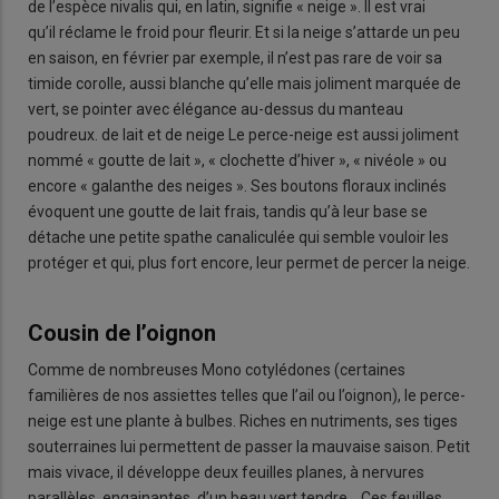
de l’espèce nivalis qui, en latin, signifie « neige ». Il est vrai
qu’il réclame le froid pour fleurir. Et si la neige s’attarde un peu
en saison, en février par exemple, il n’est pas rare de voir sa
timide corolle, aussi blanche qu’elle mais joliment marquée de
vert, se pointer avec élégance au-dessus du manteau
poudreux. de lait et de neige Le perce-neige est aussi joliment
nommé « goutte de lait », « clochette d’hiver », « nivéole » ou
encore « galanthe des neiges ». Ses boutons floraux inclinés
évoquent une goutte de lait frais, tandis qu’à leur base se
détache une petite spathe canaliculée qui semble vouloir les
protéger et qui, plus fort encore, leur permet de percer la neige.
Cousin de l’oignon
Comme de nombreuses Mono cotylédones (certaines
familières de nos assiettes telles que l’ail ou l’oignon), le perce-
neige est une plante à bulbes. Riches en nutriments, ses tiges
souterraines lui permettent de passer la mauvaise saison. Petit
mais vivace, il développe deux feuilles planes, à nervures
parallèles, engainantes, d’un beau vert tendre… Ces feuilles