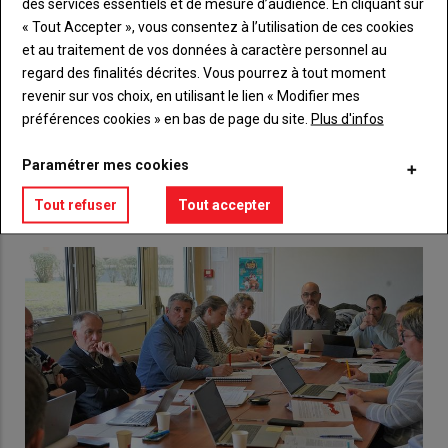
des services essentiels et de mesure d’audience. En cliquant sur
« Tout Accepter », vous consentez à l’utilisation de ces cookies
Body
Choisissez votre formule et créez votre
et au traitement de vos données à caractère personnel au
compte pour accéder à tout {nom-site}.
regard des finalités décrites. Vous pourrez à tout moment
revenir sur vos choix, en utilisant le lien « Modifier mes
Lien
Créez un compte
préférences cookies » en bas de page du site.
Plus d'infos
Paramétrer mes cookies
VOUS AIMEREZ AUSSI
Tout refuser
Tout accepter