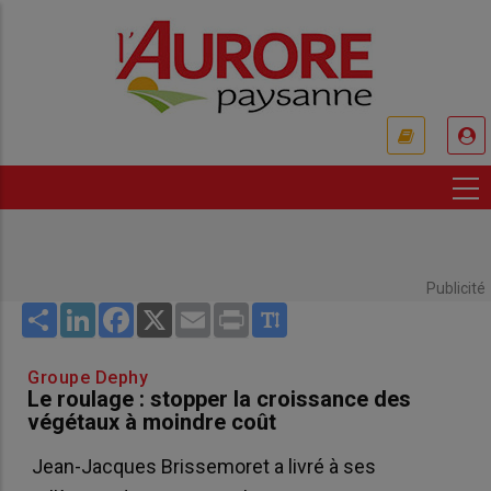
Aller
au
contenu
principal
USER
ACCOUNT
MENU
Publicité
Share
LinkedIn
Facebook
X
Email
Print
Groupe Dephy
Le roulage : stopper la croissance des
végétaux à moindre coût
Jean-Jacques Brissemoret a livré à ses