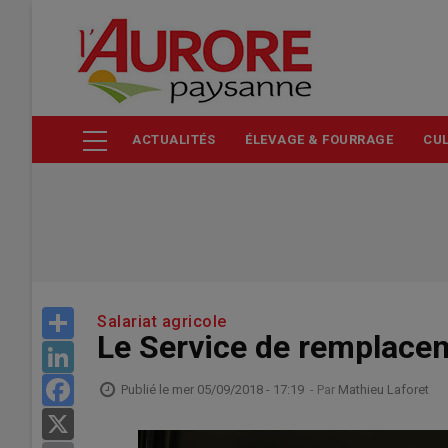
Aller
au
contenu
principal
ACTUALITÉS
ÉLEVAGE & FOURRAGE
CUL
Share
Salariat agricole
Le Service de remplacem
LinkedIn
Facebook
Publié le
mer 05/09/2018 - 17:19
- Par
Mathieu Laforet
X