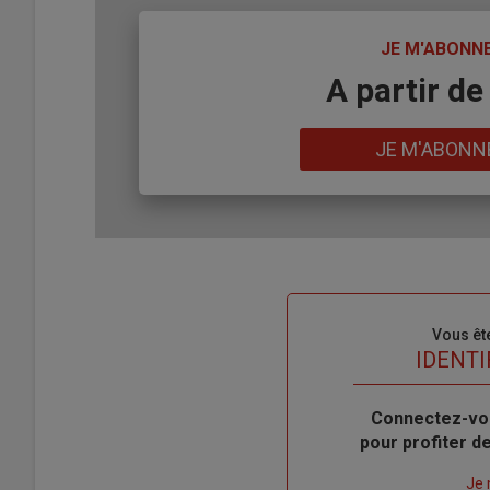
TITRE
JE M'ABONN
Body
A partir de
Lien
JE M'ABONN
Sous-
Vous êt
titre
TITRE
IDENTI
Body
Connectez-vo
pour profiter 
Lien
Je 