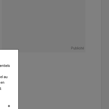
Publicité
entiels
nel au
 en
s