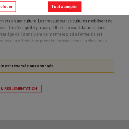
refuser
Tout accepter
niers en agriculture. Les travaux sur les cultures mobilisent de
se dire c’est qu’il n’y a pas pléthore de candidatures, dans
âgé de 18 ans vient de mettre le pied à l’étrier. Il s’est
 mars et a effectué sa première mission chez un éleveur du
 & RÉGLEMENTATION