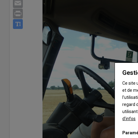
Email
Print
Gesti
Ce site 
et de m
l’utilis
regard d
utilisan
d'infos
Paramé