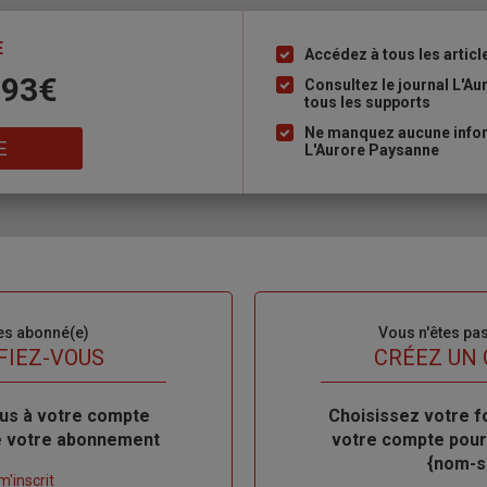
E
Accédez à tous les articl
Liste
 93€
à
Consultez le journal L'A
tous les supports
puce
Ne manquez aucune inform
E
L'Aurore Paysanne
es abonné(e)
Sous-
Vous n'êtes pa
titre
FIEZ-VOUS
TITRE
CRÉEZ UN
us à votre compte
Body
Choisissez votre f
de votre abonnement
votre compte pour
{nom-si
m'inscrit