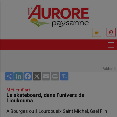
Aller
au
contenu
principal
USER
ACCOUNT
MENU
Publicité
Share
LinkedIn
Facebook
X
Email
Print
Métier d’art
Le skateboard, dans l’univers de
Lioukouma
A Bourges ou à Lourdoueix Saint Michel, Gaël Flin