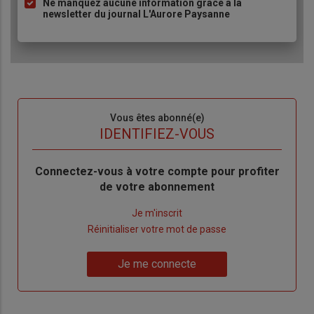
Ne manquez aucune information grâce à la
newsletter du journal L'Aurore Paysanne
Sous-
Vous êtes abonné(e)
titre
TITRE
IDENTIFIEZ-VOUS
Body
Connectez-vous à votre compte pour profiter
de votre abonnement
Lien
Je m'inscrit
"Créer
Lien
Réinitialiser votre mot de passe
un
"Réinitialiser
Lien
nouveau
votre
Je me connecte
"Je
compte"
mot
me
de
connecte"
passe"