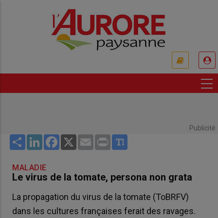
Aller
au
contenu
principal
USER
ACCOUNT
MENU
Publicité
Share
LinkedIn
Facebook
X
Email
Print
MALADIE
Le virus de la tomate, persona non grata
La propagation du virus de la tomate (ToBRFV)
dans les cultures françaises ferait des ravages.