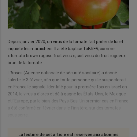
Depuis janvier 2020, un virus de la tomate fait parler de lui et
inquiète les maraîchers. Il a été baptisé ToBRFV, comme
« tomato brown rugose fruit virus », soit virus du fruit rugueux
brun de la tomate.
L'Anses (Agence nationale de sécurité sanitaire) a donné
l'alerte le 3 février, afin que toute personne qui le suspecterait
en France le signale. Identifié pour la première fois en Israël en
2014, le virus a d'ores et déjà gagné les États-Unis, le Mexique
et l'Europe, par le biais des Pays-Bas. Un premier cas en France
a été confirmé en février dans le Finistère, sur des tomates
sous serre.