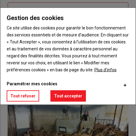
Sous-
Vous n'êtes pas abonné(e)
titre
Gestion des cookies
TITRE
CRÉEZ UN COMPTE
Ce site utilise des cookies pour garantir le bon fonctionnement
Body
Choisissez votre formule et créez votre
des services essentiels et de mesure d’audience. En cliquant sur
compte pour accéder à tout {nom-site}.
« Tout Accepter », vous consentez à l’utilisation de ces cookies
et au traitement de vos données à caractère personnel au
Lien
Créez un compte
regard des finalités décrites. Vous pourrez à tout moment
revenir sur vos choix, en utilisant le lien « Modifier mes
préférences cookies » en bas de page du site.
Plus d'infos
VOUS AIMEREZ AUSSI
Paramétrer mes cookies
Tout refuser
Tout accepter