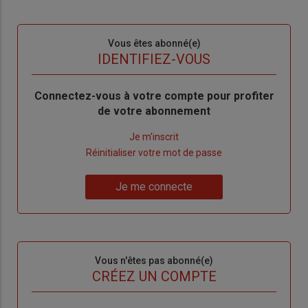
Sous-
Vous êtes abonné(e)
titre
TITRE
IDENTIFIEZ-VOUS
Body
Connectez-vous à votre compte pour profiter
de votre abonnement
Lien
Je m'inscrit
"Créer
Lien
Réinitialiser votre mot de passe
un
"Réinitialiser
Lien
nouveau
votre
Je me connecte
"Je
compte"
mot
me
de
connecte"
passe"
Sous-
Vous n'êtes pas abonné(e)
titre
TITRE
CRÉEZ UN COMPTE