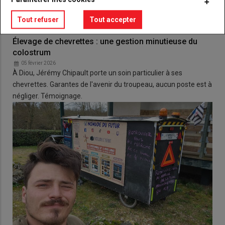
Tout refuser
Tout accepter
Élevage de chevrettes : une gestion minutieuse du
colostrum
05 février 2026
À Diou, Jérémy Chipault porte un soin particulier à ses
chevrettes. Garantes de l'avenir du troupeau, aucun poste est à
négliger. Témoignage.