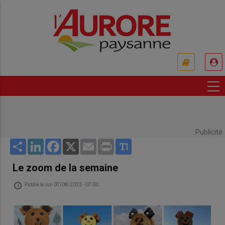
Aller
au
contenu
principal
USER
ACCOUNT
MENU
Publicité
Share
LinkedIn
Facebook
X
Email
Print
Le zoom de la semaine
Publié le
lun 07/08/2023 - 07:00