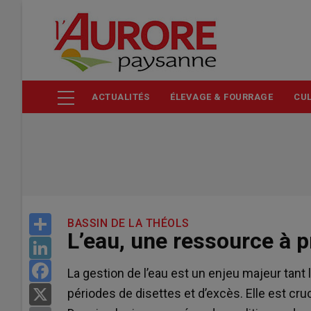
Aller
au
contenu
principal
ACTUALITÉS
ÉLEVAGE & FOURRAGE
CUL
Share
BASSIN DE LA THÉOLS
L’eau, une ressource à p
LinkedIn
Facebook
La gestion de l’eau est un enjeu majeur tan
périodes de disettes et d’excès. Elle est c
X