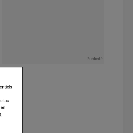
Publicité
entiels
nel au
 en
s