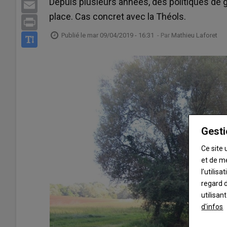
Depuis plusieurs années, des politiques de 
Email
place. Cas concret avec la Théols.
Print
Publié le
mar 09/04/2019 - 16:31
- Par
Mathieu Laforet
Gesti
Ce site 
et de m
l’utilis
regard d
utilisan
d'infos