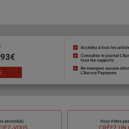
E
Accédez à tous les articl
Liste
 93€
à
Consultez le journal L'A
tous les supports
puce
Ne manquez aucune inform
E
L'Aurore Paysanne
es abonné(e)
Sous-
Vous n'êtes pa
titre
FIEZ-VOUS
TITRE
CRÉEZ UN