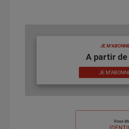
TITRE
JE M'ABONN
Body
A partir de
Lien
JE M'ABONN
Sous-
Vous êt
titre
TITRE
IDENTI