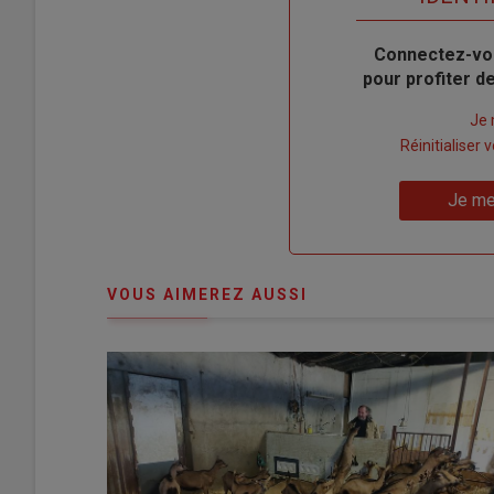
Body
Connectez-vo
pour profiter 
Lien
Je 
"Créer
Lien
Réinitialiser
un
"Réinitialiser
Lien
nouveau
votre
Je me
"Je
compte"
mot
me
de
connecte"
passe"
VOUS AIMEREZ AUSSI