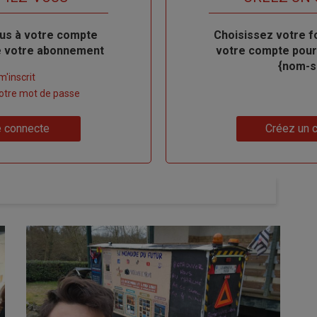
us à votre compte
Body
Choisissez votre f
de votre abonnement
votre compte pour
{nom-si
m'inscrit
 votre mot de passe
Lien
 connecte
Créez un 