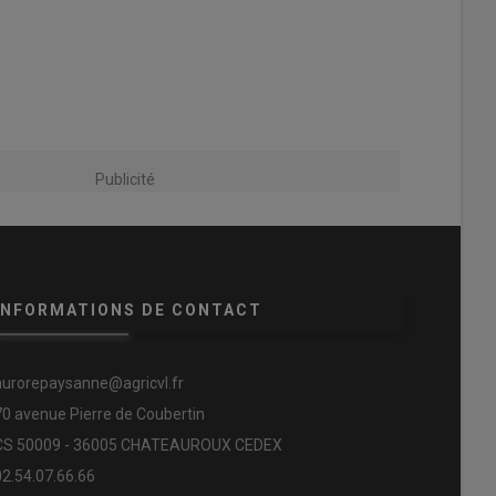
Publicité
INFORMATIONS DE CONTACT
aurorepaysanne@agricvl.fr
70 avenue Pierre de Coubertin
CS 50009 - 36005 CHATEAUROUX CEDEX
02.54.07.66.66