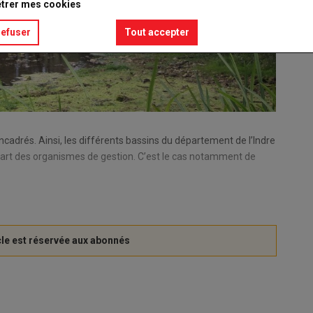
trer mes cookies
refuser
Tout accepter
adrés. Ainsi, les différents bassins du département de l’Indre
 part des organismes de gestion. C’est le cas notamment de