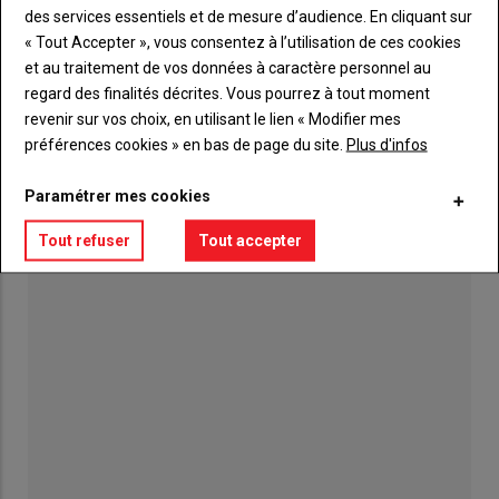
des services essentiels et de mesure d’audience. En cliquant sur
19 février 2020
« Tout Accepter », vous consentez à l’utilisation de ces cookies
La campagne 2019 se caractérise par une météo capricieuse,
et au traitement de vos données à caractère personnel au
un faible rendement et la prolifération de la…
regard des finalités décrites. Vous pourrez à tout moment
revenir sur vos choix, en utilisant le lien « Modifier mes
préférences cookies » en bas de page du site.
Plus d'infos
LES PLUS LUS
Paramétrer mes cookies
Tout refuser
Tout accepter