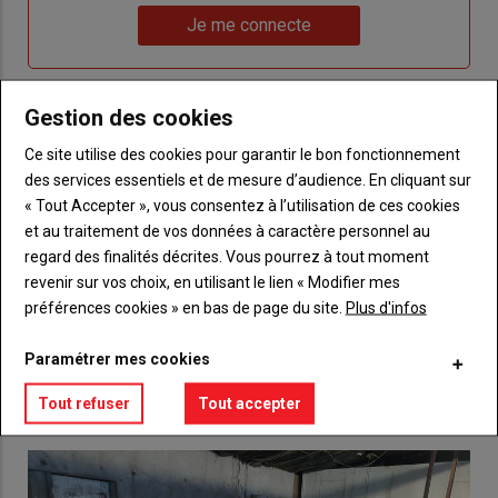
Lien
nouveau
votre
Je me connecte
"Je
compte"
mot
me
de
connecte"
passe"
Gestion des cookies
Sous-
Vous n'êtes pas abonné(e)
Ce site utilise des cookies pour garantir le bon fonctionnement
titre
TITRE
CRÉEZ UN COMPTE
des services essentiels et de mesure d’audience. En cliquant sur
« Tout Accepter », vous consentez à l’utilisation de ces cookies
Body
Choisissez votre formule et créez votre
et au traitement de vos données à caractère personnel au
compte pour accéder à tout {nom-site}.
regard des finalités décrites. Vous pourrez à tout moment
revenir sur vos choix, en utilisant le lien « Modifier mes
Lien
Créez un compte
préférences cookies » en bas de page du site.
Plus d'infos
Paramétrer mes cookies
VOUS AIMEREZ AUSSI
Tout refuser
Tout accepter