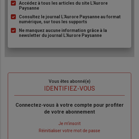
Accédez à tous les articles du site L'Aurore
Liste
Paysanne
à
Consultez le journal L'Aurore Paysanne au format
puce
numérique, sur tous les supports
Ne manquez aucune information grâce à la
newsletter du journal L'Aurore Paysanne
Sous-
Vous êtes abonné(e)
titre
TITRE
IDENTIFIEZ-VOUS
Body
Connectez-vous à votre compte pour profiter
de votre abonnement
Lien
Je m'inscrit
"Créer
Lien
Réinitialiser votre mot de passe
un
"Réinitialiser