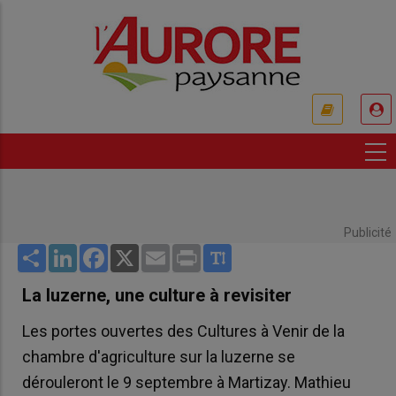
Aller
au
contenu
principal
USER
ACCOUNT
MENU
Publicité
Share
LinkedIn
Facebook
X
Email
Print
La luzerne, une culture à revisiter
Les portes ouvertes des Cultures à Venir de la
chambre d'agriculture sur la luzerne se
dérouleront le 9 septembre à Martizay. Mathieu