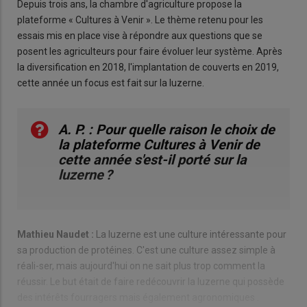
Depuis trois ans, la chambre d'agriculture propose la
plateforme « Cultures à Venir ». Le thème retenu pour les
essais mis en place vise à répondre aux questions que se
posent les agriculteurs pour faire évoluer leur système. Après
la diversification en 2018, l'implantation de couverts en 2019,
cette année un focus est fait sur la luzerne.
A. P. : Pour quelle raison le choix de
la plateforme Cultures à Venir de
cette année s'est-il porté sur la
luzerne ?
Mathieu Naudet :
La luzerne est une culture intéressante pour
sa production de protéines. C'est une culture assez simple à
réali-ser, mais aujourd'hui on ne sait plus trop comment la
réussir. Le but était de faire redécouvrir la luzerne qui possède
des intérêts fourragers mais également agronomiques .