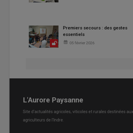
Premiers secours : des gestes
essentiels
05 février 2026
L'Aurore Paysanne
Site d'actualités agricoles, viticoles et rurales destinées au
agriculteurs de l'Indre.