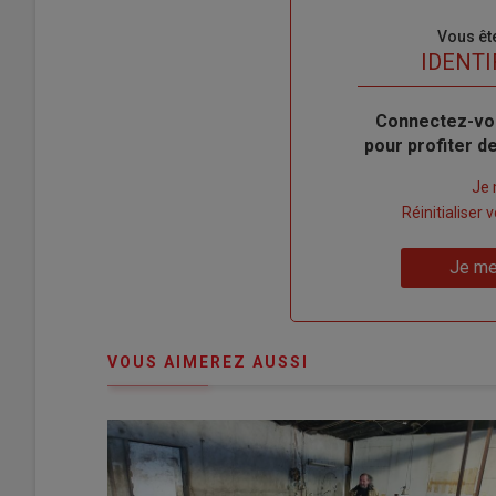
Sous-
Vous êt
titre
TITRE
IDENTI
Body
Connectez-vo
pour profiter 
Lien
Je 
"Créer
Lien
Réinitialiser
un
"Réinitialiser
Lien
nouveau
votre
Je me
"Je
compte"
mot
me
de
connecte"
passe"
VOUS AIMEREZ AUSSI