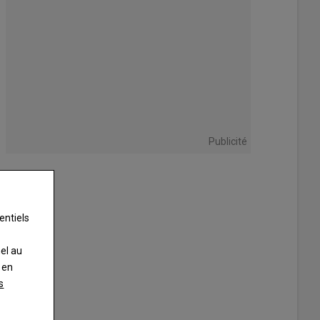
Publicité
entiels
nel au
 en
s