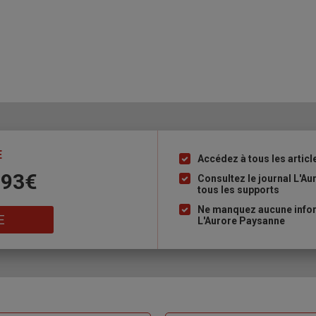
E
Accédez à tous les articl
Liste
 93€
à
Consultez le journal L'A
tous les supports
puce
Ne manquez aucune inform
E
L'Aurore Paysanne