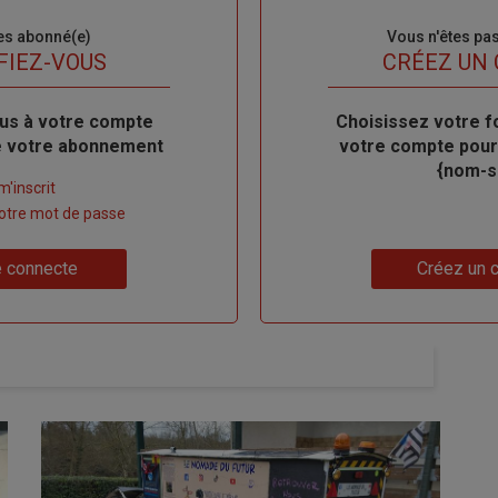
es abonné(e)
Sous-
Vous n'êtes pa
titre
FIEZ-VOUS
TITRE
CRÉEZ UN
us à votre compte
Body
Choisissez votre f
de votre abonnement
votre compte pour
{nom-si
m'inscrit
 votre mot de passe
Lien
 connecte
Créez un 