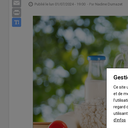
Email
Publié le
lun 01/07/2024 - 19:00
- Par
Nadine Dumazet
Print
Gesti
Ce site 
et de m
l’utilis
regard d
utilisan
d'infos