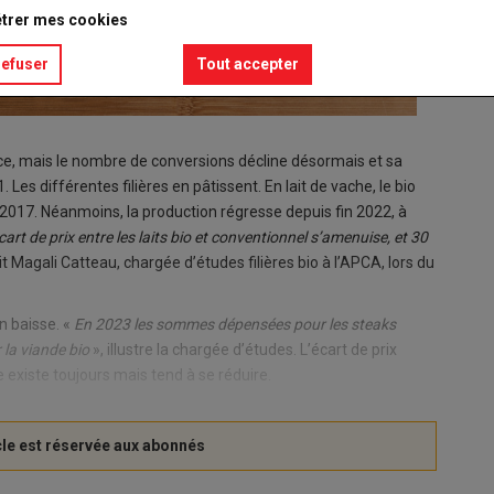
trer mes cookies
refuser
Tout accepter
nce, mais le nombre de conversions décline désormais et sa
s différentes filières en pâtissent. En lait de vache, le bio
 2017. Néanmoins, la production régresse depuis fin 2022, à
cart de prix entre les laits bio et conventionnel s’amenuise, et 30
t Magali Catteau, chargée d’études filières bio à l’APCA, lors du
n baisse. «
En 2023 les sommes dépensées pour les steaks
 la viande bio
», illustre la chargée d’études. L’écart de prix
e existe toujours mais tend à se réduire.