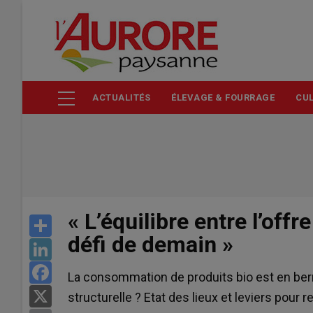
Aller
au
contenu
principal
ACTUALITÉS
ÉLEVAGE & FOURRAGE
CUL
« L’équilibre entre l’off
Share
défi de demain »
LinkedIn
Facebook
La consommation de produits bio est en berne
X
structurelle ? Etat des lieux et leviers pour re