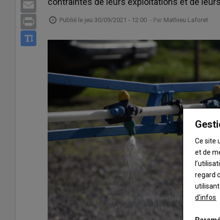
contraintes de leurs exploitations et de leurs
Email
Publié le
jeu 30/09/2021 - 12:00
- Par
Mathieu Laforet
Print
Gesti
Ce site 
et de m
l’utilis
regard d
utilisan
d'infos
Paramé