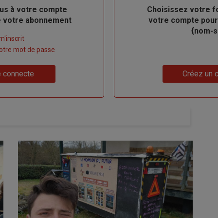
us à votre compte
Body
Choisissez votre f
de votre abonnement
votre compte pour
{nom-si
m'inscrit
 votre mot de passe
Lien
 connecte
Créez un 