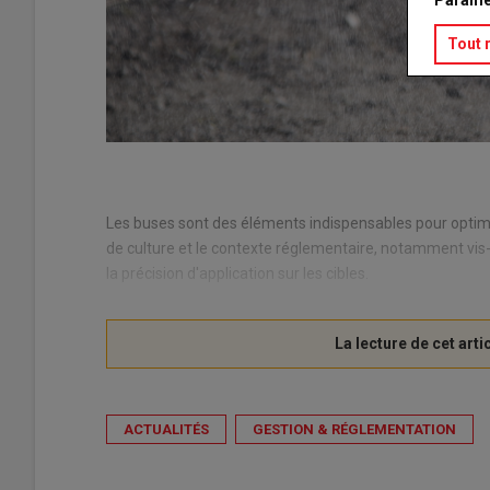
Tout 
Les buses sont des élé­ments in­dis­pen­sables pour op­ti­mi­
de culture et le contexte ré­gle­men­taire, no­tam­ment vis-
la pré­ci­sion d'ap­pli­ca­tion sur les cibles.
ACTUALITÉS
GESTION & RÉGLEMENTATION