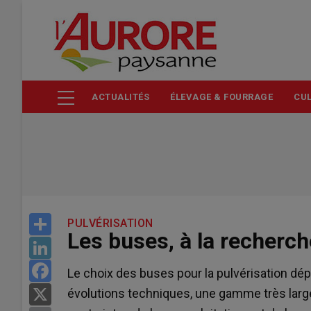
Aller
au
contenu
principal
ACTUALITÉS
ÉLEVAGE & FOURRAGE
CUL
Share
PULVÉRISATION
Les buses, à la recherch
LinkedIn
Facebook
Le choix des buses pour la pulvérisation d
évolutions techniques, une gamme très large
X