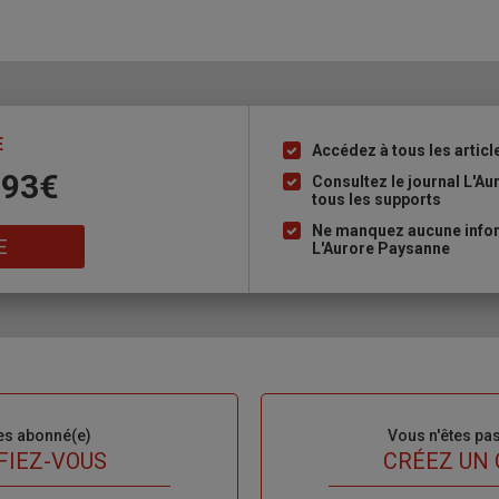
E
Accédez à tous les articl
Liste
 93€
à
Consultez le journal L'A
tous les supports
puce
Ne manquez aucune inform
E
L'Aurore Paysanne
es abonné(e)
Sous-
Vous n'êtes pa
titre
FIEZ-VOUS
TITRE
CRÉEZ UN