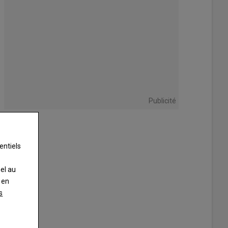
Publicité
entiels
nel au
 en
s