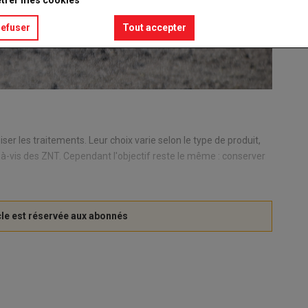
refuser
Tout accepter
ser les trai­te­ments. Leur choix varie selon le type de pro­duit,
à-vis des ZNT. Ce­pen­dant l'ob­jec­tif reste le même : conser­ver