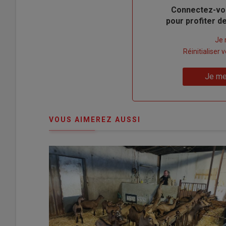
Body
Connectez-vo
pour profiter 
Lien
Je 
"Créer
Lien
Réinitialiser
un
"Réinitialiser
Lien
nouveau
votre
Je me
"Je
compte"
mot
me
de
connecte"
passe"
VOUS AIMEREZ AUSSI