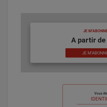
TITRE
JE M'ABONN
Body
A partir de
Lien
JE M'ABONN
Sous-
Vous êt
titre
TITRE
IDENTI